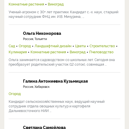
Комнатные растения
Виноград
Ученый-агроном с 30+ лет практики. Кандидат с.-х. наук, старший
научный сотрудник ФНЦ им. И.В. Мичурина, ...
Ольга Никонорова
Россия, Тольятти
Сад
Огород
Ландшафтный дизайн
Цветы
Строительство
Кулинария
Комнатные растения
Виноград
Пчеловодство
Ольга занимается садоводством со школьных лет. Сегодня она
преобразует родительский участок (12 соток), совмещая ...
Галина Антониевна Кузьмицкая
Россия, Хабаровск
Огород
Кандидат сельскохозяйственных наук, ведущий научный
сотрудник отдела овощных культур и картофеля
Дальневосточного НИИ ...
Светлана Самойлова