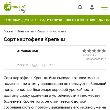
КАЛЕНДАРЬ ДАЧНИКА
САД И ОГОРОД
ЦВЕТЫ И РАСТЕНИЯ
ДАЧНЫ
Главная
Лента статей
Овощи
🥔 Картофель
Сорт картофеля Крепыш
Антонов Сад
Рейтинг:
4.5
Проголосовало:
6
15.12.2022
0
1652
Сорт картофеля Крепыш был выведен относительно
недавно, при этом у овощеводов он пользуется большой
популярностью благодаря хорошей урожайности,
долгому сроку хранения и устойчивости к множеству
болезней. Кроме того, он отличается быстрой
созреваемостью, поэтому выкапывать его можно уже на