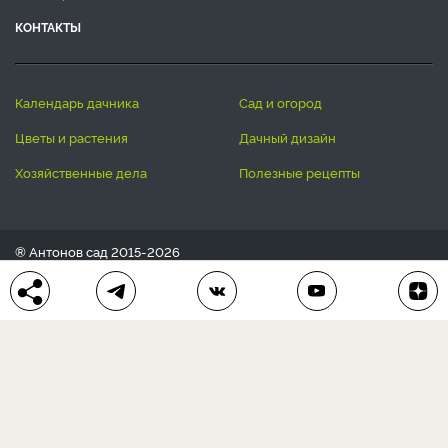
КОНТАКТЫ
календарь дачника
сад и огород
цветы и растения
дачный дизайн
хозяйственные дела
полезные рецепты
® Антонов сад 2015-2026
Политика конфиденциальности
Пользовательское соглашение
Другие наши проекты:
Сканворды
online
Любое использование материала допускается только с
письменного согласия редакции