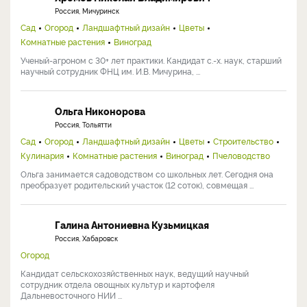
Россия, Мичуринск
Сад
Огород
Ландшафтный дизайн
Цветы
Комнатные растения
Виноград
Ученый-агроном с 30+ лет практики. Кандидат с.-х. наук, старший
научный сотрудник ФНЦ им. И.В. Мичурина, ...
Ольга Никонорова
Россия, Тольятти
Сад
Огород
Ландшафтный дизайн
Цветы
Строительство
Кулинария
Комнатные растения
Виноград
Пчеловодство
Ольга занимается садоводством со школьных лет. Сегодня она
преобразует родительский участок (12 соток), совмещая ...
Галина Антониевна Кузьмицкая
Россия, Хабаровск
Огород
Кандидат сельскохозяйственных наук, ведущий научный
сотрудник отдела овощных культур и картофеля
Дальневосточного НИИ ...