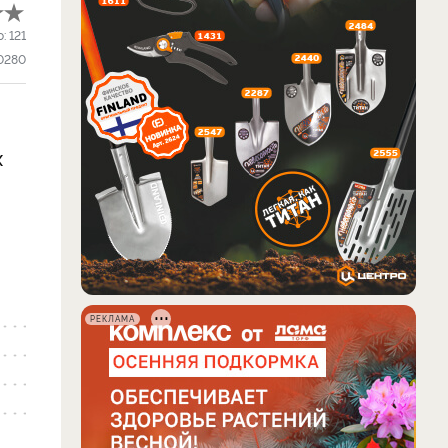
о:
121
0280
х
РЕКЛАМА