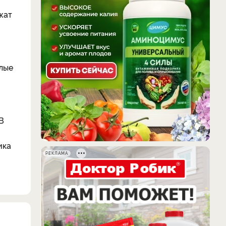
жат
олые
В
ика
РЕКЛАМА