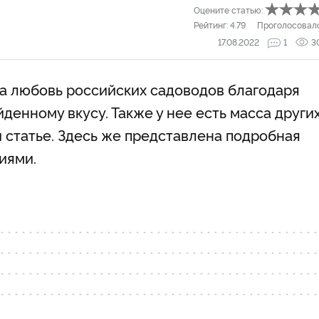
Оцените статью:
Рейтинг:
4.79
Проголосовал
17.08.2022
1
3
ла любовь российских садоводов благодаря
денному вкусу. Также у нее есть масса други
 статье. Здесь же представлена подробная
фиями.