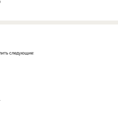
)
лить следующие:
.