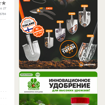
о:
27
6784
РЕКЛАМА