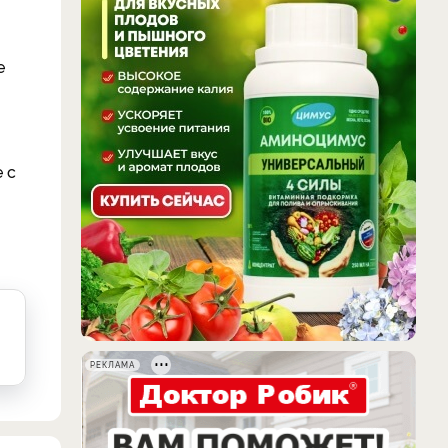
е
 с
РЕКЛАМА