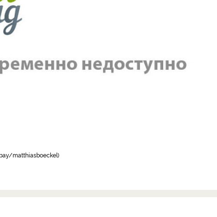
bay/matthiasboeckel