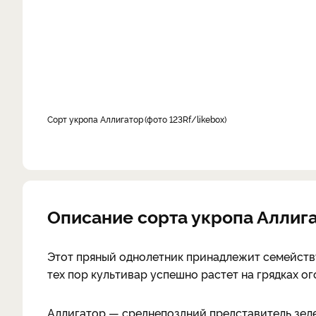
Сорт укропа Аллигатор
фото 123Rf/likebox
Описание сорта укропа Аллиг
Этот пряный однолетник принадлежит семейству
тех пор культивар успешно растет на грядках о
Аллигатор — среднепоздний представитель зеле