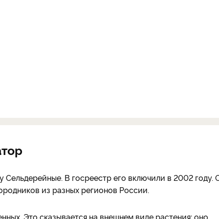
атор
 Сельдерейные. В госреестр его включили в 2002 году. 
городников из разных регионов России.
нных. Это сказывается на внешнем виде растения: оно