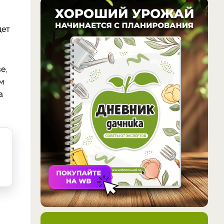
дет
е,
м
а