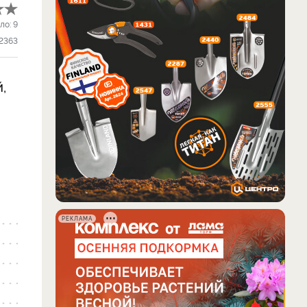
ло:
9
2363
,
РЕКЛАМА