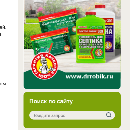
ей.
я
ом.
Поиск по сайту