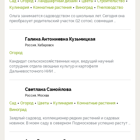
Сад
Огород
Ландшафтный дизайн
Цветы
Строительство
Кулинария
Комнатные растения
Виноград
Пчеловодство
Ольга занимается садоводством со школьных лет. Сегодня она
преобразует родительский участок (12 соток), совмещая ...
Галина Антониевна Кузьмицкая
Россия, Хабаровск
Огород
Кандидат сельскохозяйственных наук, ведущий научный
сотрудник отдела овощных культур и картофеля
Дальневосточного НИИ ...
Светлана Самойлова
Россия, Москва
Сад
Огород
Цветы
Кулинария
Комнатные растения
Виноград
Заядлый садовод, коллекционер редких растений и садовых
новинок. В моем саду в северном Подмосковье успешно растут ...