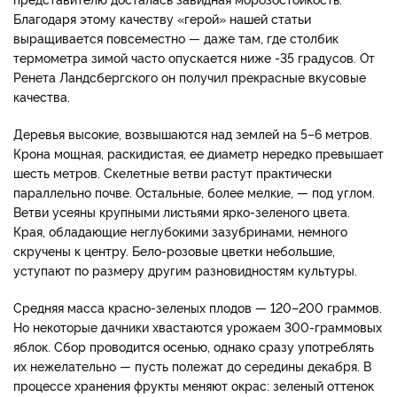
Благодаря этому качеству «герой» нашей статьи
выращивается повсеместно — даже там, где столбик
термометра зимой часто опускается ниже -35 градусов. От
Ренета Ландсбергского он получил прекрасные вкусовые
качества.
Деревья высокие, возвышаются над землей на 5–6 метров.
Крона мощная, раскидистая, ее диаметр нередко превышает
шесть метров. Скелетные ветви растут практически
параллельно почве. Остальные, более мелкие, — под углом.
Ветви усеяны крупными листьями ярко-зеленого цвета.
Края, обладающие неглубокими зазубринами, немного
скручены к центру. Бело-розовые цветки небольшие,
уступают по размеру другим разновидностям культуры.
Средняя масса красно-зеленых плодов — 120–200 граммов.
Но некоторые дачники хвастаются урожаем 300-граммовых
яблок. Сбор проводится осенью, однако сразу употреблять
их нежелательно — пусть полежат до середины декабря. В
процессе хранения фрукты меняют окрас: зеленый оттенок