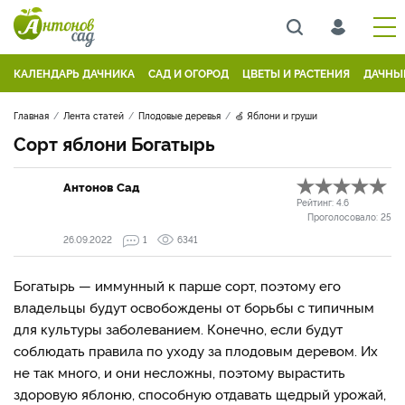
КАЛЕНДАРЬ ДАЧНИКА
САД И ОГОРОД
ЦВЕТЫ И РАСТЕНИЯ
ДАЧНЫ
Главная
Лента статей
Плодовые деревья
🍏 Яблони и груши
Сорт яблони Богатырь
Антонов Сад
Рейтинг:
4.6
Проголосовало:
25
26.09.2022
1
6341
Богатырь — иммунный к парше сорт, поэтому его
владельцы будут освобождены от борьбы с типичным
для культуры заболеванием. Конечно, если будут
соблюдать правила по уходу за плодовым деревом. Их
не так много, и они несложны, поэтому вырастить
здоровую яблоню, способную отдавать щедрый урожай,