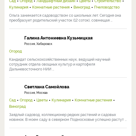
Сад
Огород
Ландшафтный дизайн
Цветы
Строительство
Кулинария
Комнатные растения
Виноград
Пчеловодство
Ольга занимается садоводством со школьных лет. Сегодня она
преобразует родительский участок (12 соток), совмещая ...
Галина Антониевна Кузьмицкая
Россия, Хабаровск
Огород
Кандидат сельскохозяйственных наук, ведущий научный
сотрудник отдела овощных культур и картофеля
Дальневосточного НИИ ...
Светлана Самойлова
Россия, Москва
Сад
Огород
Цветы
Кулинария
Комнатные растения
Виноград
Заядлый садовод, коллекционер редких растений и садовых
новинок. В моем саду в северном Подмосковье успешно растут ...