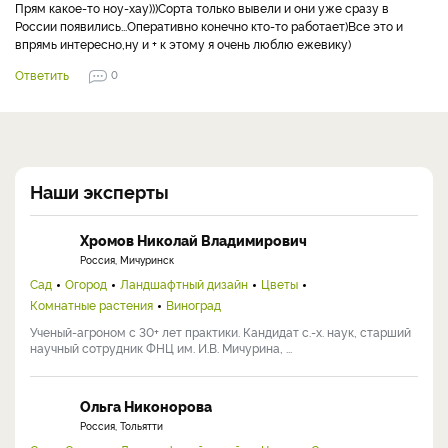
Прям какое-то ноу-хау)))Сорта только вывели и они уже сразу в
России появились...Оперативно конечно кто-то работает)Все это и
впрямь интересно,ну и + к этому я очень люблю ежевику)
Ответить
0
Наши эксперты
Хромов Николай Владимирович
Россия, Мичуринск
Сад
Огород
Ландшафтный дизайн
Цветы
Комнатные растения
Виноград
Ученый-агроном с 30+ лет практики. Кандидат с.-х. наук, старший
научный сотрудник ФНЦ им. И.В. Мичурина, ...
Ольга Никонорова
Россия, Тольятти