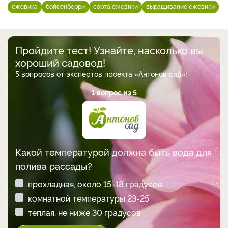
ежевика
бойсенберри
сорта ежевики
выращивание ежевики
Пройдите тест! Узнайте, насколько вы
хороший садовод!
5 вопросов от экспертов проекта «Антонов сад»!
1 вопрос из 5
Какой температурой должна быть вода для
полива рассады?
прохладная, около 15-18 градусов
комнатной температуры 23-25
теплая, не ниже 30 градусов