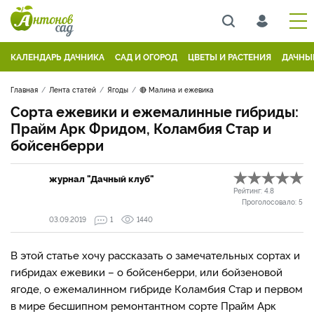
КАЛЕНДАРЬ ДАЧНИКА
САД И ОГОРОД
ЦВЕТЫ И РАСТЕНИЯ
ДАЧНЫ
Главная
Лента статей
Ягоды
🔴 Малина и ежевика
Сорта ежевики и ежемалинные гибриды:
Прайм Арк Фридом, Коламбия Стар и
бойсенберри
журнал "Дачный клуб"
Рейтинг:
4.8
Проголосовало:
5
03.09.2019
1
1440
В этой статье хочу рассказать о замечательных сортах и
гибридах ежевики – о бойсенберри, или бойзеновой
ягоде, о ежемалинном гибриде Коламбия Стар и первом
в мире бесшипном ремонтантном сорте Прайм Арк