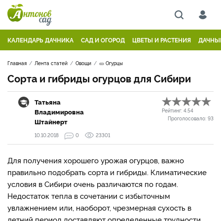
КАЛЕНДАРЬ ДАЧНИКА
САД И ОГОРОД
ЦВЕТЫ И РАСТЕНИЯ
ДАЧНЫ
Главная
Лента статей
Овощи
🥒 Огурцы
Сорта и гибриды огурцов для Сибири
Татьяна
Владимировна
Рейтинг:
4.54
Проголосовало:
93
Штайнерт
10.10.2018
0
23301
Для получения хорошего урожая огурцов, важно
правильно подобрать сорта и гибриды. Климатические
условия в Сибири очень различаются по годам.
Недостаток тепла в сочетании с избыточным
увлажнением или, наоборот, чрезмерная сухость в
летний период доставляют определенные трудности