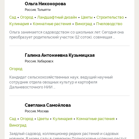
Ольга Никонорова
Россия, Тольятти
Сад
Огород
Ландшафтный дизайн
Цветы
Строительство
Кулинария
Комнатные растения
Виноград
Пчеловодство
Ольга занимается садоводством со школьных лет. Сегодня она
преобразует родительский участок (12 соток), совмещая ...
Галина Антониевна Кузьмицкая
Россия, Хабаровск
Огород
Кандидат сельскохозяйственных наук, ведущий научный
сотрудник отдела овощных культур и картофеля
Дальневосточного НИИ ...
Светлана Самойлова
Россия, Москва
Сад
Огород
Цветы
Кулинария
Комнатные растения
Виноград
Заядлый садовод, коллекционер редких растений и садовых
новинок. В моем саду в северном Подмосковье успешно растут ...