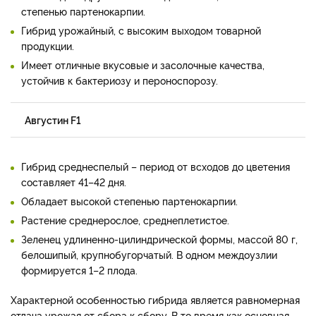
степенью партенокарпии.
Гибрид урожайный, с высоким выходом товарной
продукции.
Имеет отличные вкусовые и засолочные качества,
устойчив к бактериозу и пероноспорозу.
Августин F1
Гибрид среднеспелый – период от всходов до цветения
составляет 41–42 дня.
Обладает высокой степенью партенокарпии.
Растение среднерослое, среднеплетистое.
Зеленец удлиненно-цилиндрической формы, массой 80 г,
белошипый, крупнобугорчатый. В одном междоузлии
формируется 1–2 плода.
Характерной особенностью гибрида является равномерная
отдача урожая от сбора к сбору. В то время как основная