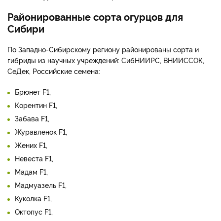
Районированные сорта огурцов для
Сибири
По Западно-Сибирскому региону районированы сорта и
гибриды из научных учреждений: СибНИИРС, ВНИИССОК,
СеДек, Российские семена:
Брюнет F­1,
Корентин F­1,
Забава F­1,
Журавленок F­1,
Жених F­1,
Невеста F­1,
Мадам F­1,
Мадмуазель F­1,
Куколка F­1,
Октопус F­1,