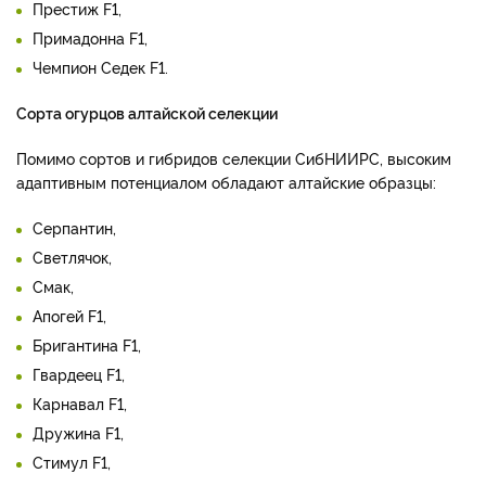
Престиж F­1,
Примадонна F­1,
Чемпион Седек F­1.
Сорта огурцов алтайской селекции
Помимо сортов и гибридов селекции СибНИИРС, высоким
адаптивным потенциалом обладают алтайские образцы:
Серпантин,
Светлячок,
Смак,
Апогей F­1,
Бригантина F­1,
Гвардеец F­1,
Карнавал F­1,
Дружина F­1,
Стимул F­1,