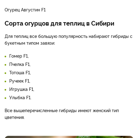
Огурец Августин F1
Сорта огурцов для теплиц в Сибири
Для теплиц все большую популярность набирают гибриды с
букетным типом завязи:
Гомер F­1,
Пчелка F­1,
Тотоша F­1,
Ручеек F­1,
Игрушка F­1,
Улыбка F­1.
Все вышеперечисленные гибриды имеют женский тип
цветения.