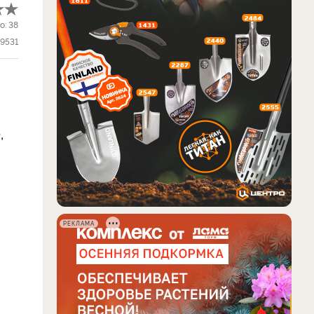
о:
38
9531
,
РЕКЛАМА