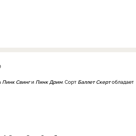
)
а
Пинк Свинг
и
Пинк Дрим
. Сорт
Баллет Скерт
обладает