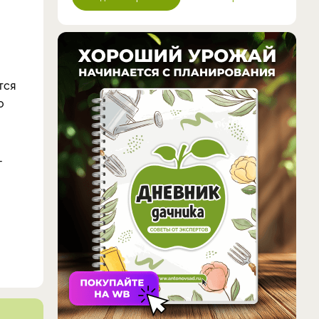
тся
о
-