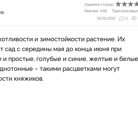
Оцените статью:
Рейтинг:
4.82
Проголосовал
тор
02.02.2017
1
хотливости и зимостойкости растение. Их
 сад с середины мая до конца июня при
и простые, голубые и синие, желтые и белые
однотонные – такими расцветками могут
ости княжиков.