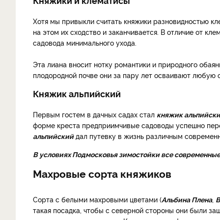
Княжики и клематисы
Хотя мы привыкли считать княжики разновидностью кле
на этом их сходство и заканчивается. В отличие от кл
садовода минимального ухода.
Эта лиана вносит нотку романтики и природного обаяни
плодородной почве они за пару лет осваивают любую о
Княжик альпийский
Первым гостем в дачных садах стал
княжик альпийск
форме креста предприимчивые садоводы успешно пере
альпийский
дал путевку в жизнь различным современ
В условиях Подмосковья зимостойки все современные
Махровые сорта княжиков
Сорта с белыми махровыми цветами (
Альбина Плена
,
В
такая посадка, чтобы с северной стороны они были за