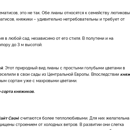
матисов, это не так. Обе лианы относятся к семейству лютиковы
ематисов, княжики – удивительно нетребовательны и требует от
я в любой сад, независимо от его стиля. В полутени и на
пору до 3 м высотой.
ий
. Этот природный вид лианы с простыми голубыми цветами в
селили в свои сады из Центральной Европы. Впоследствии
кня
ным сортам уже с махровыми цветами.
 сорта княжиков.
айт Свон
) считаются более теплолюбивыми. Для них желательна
щищены строением от холодных ветров. В развитии они слегка