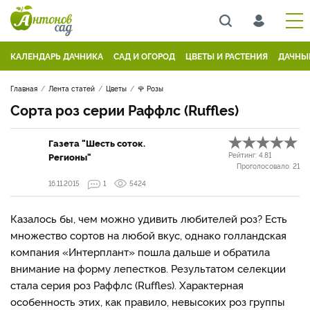
КАЛЕНДАРЬ ДАЧНИКА
САД И ОГОРОД
ЦВЕТЫ И РАСТЕНИЯ
ДАЧНЫ
Главная
Лента статей
Цветы
🌹 Розы
Сорта роз серии Раффлс (Ruffles)
Газета "Шесть соток.
Регионы"
Рейтинг:
4.81
Проголосовало:
21
16.11.2015
1
5424
Казалось бы, чем можно удивить любителей роз? Есть
множество сортов на любой вкус, однако голланд­ская
компания «Интерплант» пошла дальше и обратила
внимание на форму лепест­ков. Результатом селекции
стала серия роз Раффлс (Ruffles). Ха­рактерная
особенность этих, как правило, невысоких роз группы