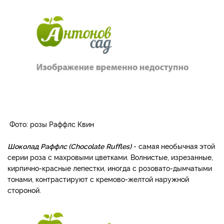
Фото: розы Раффлс Квин
Шоколад Раффлс (Chocolate
Ruffles)
- самая нео­бычная этой
серии роза с махро­выми цветками. Волнистые, изрезанные,
кирпично-красные лепестки, иногда с розовато-­дымчатыми
тонами, контра­стируют с кремово-желтой наружной
стороной.