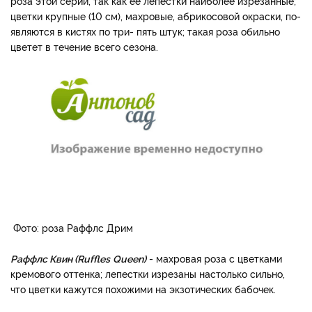
роза этой се­рии, так как ее лепестки наи­более изрезанные;
цветки крупные (10 см), махровые, абрикосовой окраски, по­
являются в кистях по три- пять штук; такая роза обильно
цветет в течение всего сезона.
Фото: роза Раффлс Дрим
Раффлс Квин (
Ruffles
Queen)
- махровая ро­за с цветками
кремового оттен­ка; лепестки изрезаны настолько сильно,
что цветки кажутся похо­жими на экзотических бабочек.