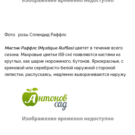
Фото: розы Сплендид Раффлс
Мистик Раффлс (Mystique
Ruffles)
цве­тет в течение всего
сезо­на. Махровые цветки (6­9 см) появляются кистями из
круглых, как шарик мо­роженого, бутонов. Ярко­красные, с
кремовой или серебристо-белой наружной стороной
лепестки, распуска­ясь, медленно выворачивают­ся наружу.