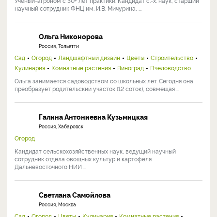
Ученый-агроном с 30+ лет практики. Кандидат с.-х. наук, старший
научный сотрудник ФНЦ им. И.В. Мичурина, ...
Ольга Никонорова
Россия, Тольятти
Сад
Огород
Ландшафтный дизайн
Цветы
Строительство
Кулинария
Комнатные растения
Виноград
Пчеловодство
Ольга занимается садоводством со школьных лет. Сегодня она
преобразует родительский участок (12 соток), совмещая ...
Галина Антониевна Кузьмицкая
Россия, Хабаровск
Огород
Кандидат сельскохозяйственных наук, ведущий научный
сотрудник отдела овощных культур и картофеля
Дальневосточного НИИ ...
Светлана Самойлова
Россия, Москва
Сад
Огород
Цветы
Кулинария
Комнатные растения