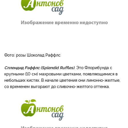
Фото: розы Шоколад Раффлс
Сплендид Раффлс (Splendid
Ruffles)
. Это Флорибунда с
крупными (10 см) махровыми цветками, появляющимися в
неболь­ших кистях. В начале цвете­ния они лимонно-желтые,
со временем выгорают до сливочно-желтого оттенка.