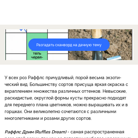
Разгадать сканворд на дачную тему
У всех роз Раффлс причудли­вый, порой весьма экзоти­
ческий вид. Большинству сортов присуща яркая окраска с
вкраплением множества раз­личных оттенков. Невысокие,
раскидистые, округлой формы кусты прекрасно подходят
для переднего плана цветников, можно выращивать их и в
горш­ках. Они великолепно сочетают­ся с различными
многолетника­ми и розами других сортов.
Раффлс Дрим (Ruffles
Dream)
- самая рас­пространенная