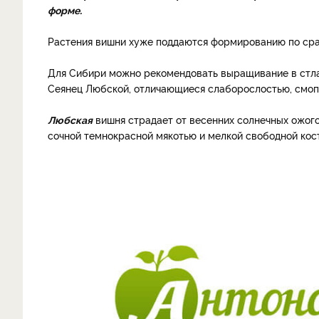
форме
.
Растения вишни хуже поддаются формированию по сра
Для Сибири можно рекомендовать выращивание в стл
Сеянец Любской, отличающиеся слаборослостью, смоп
Любская
вишня страдает от весенних солнечных ожогов
сочной темно­красной мякотью и мелкой свободной кост