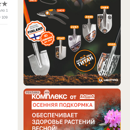
ало:
1
109
РЕКЛАМА