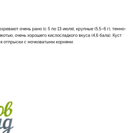
ревают очень рано (с 5 по 13 июля), крупные (5,5–6 г), темно­
отью, очень хорошего кисло­сладкого вкуса (4,6 бала). Куст
ся отпрыски с мочковатыми корнями.