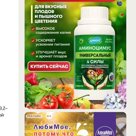
3,2–
ой
РЕКЛАМА