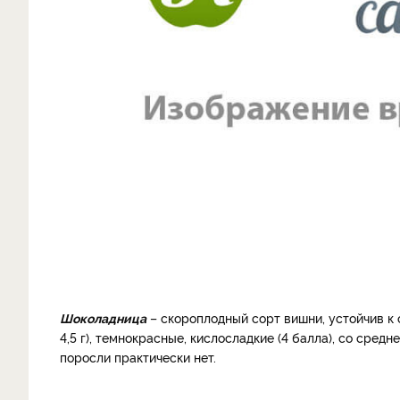
Шоколадница
– скороплодный сорт вишни, устойчив к 
4,5 г), темно­красные, кисло­сладкие (4 балла), со сред
поросли практически нет.