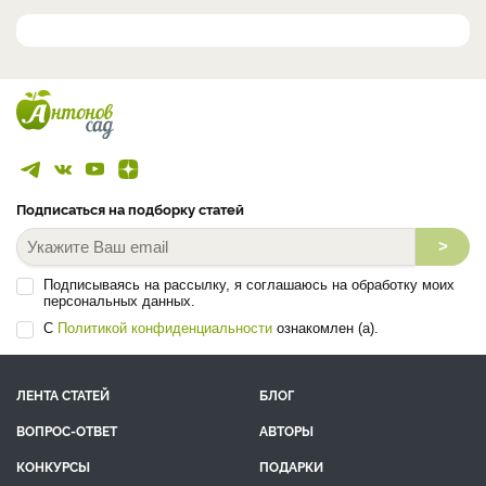
Дальневосточного НИИ ...
Светлана Самойлова
Россия, Москва
Сад
Огород
Цветы
Кулинария
Комнатные растения
Виноград
Заядлый садовод, коллекционер редких растений и садовых
новинок. В моем саду в северном Подмосковье успешно растут ...
Анна Евгеньевна Соловьева
Россия, Бердск
Сад
Огород
Цветы
Комнатные растения
Виноград
Доктор сельскохозяйственных наук, соавтор 24 сорта земляники,
смородины (чёрной, красной, золотистой и американской), ...
Все эксперты