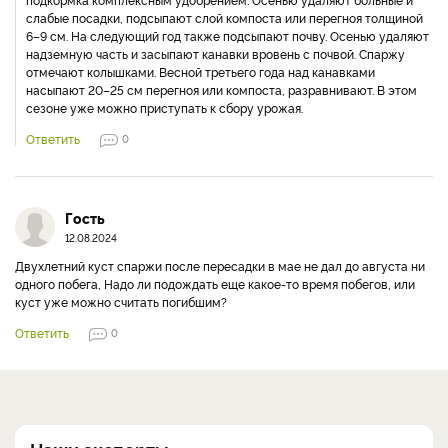
Добавить комментарий
Авторизуйтесь
, чтобы отслеживать комментарии.
Ольга
08.04.2024
В разных местах огорода обнаружила всходы спаржи. Решила
вырастить ее. Как это лучше сделать?
Ответить
1
Скрыть ответы
журнал "Дачный клуб"
08.04.2024
Для посадки спаржи делают канавку, которую заполняют
плодородной почвой. Растения высаживают через 30–50 см, хорошо
поливают. В течение лета уход: поливы, рыхление, хотя бы одна
подкормка комплексным удобрением. Осенью удаляют больные и
слабые посадки, подсыпают слой компоста или перегноя толщиной