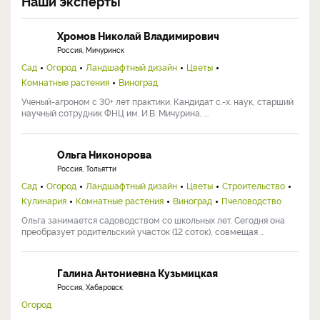
6–9 см. На следующий год также подсыпают почву. Осенью удаляют
надземную часть и засыпают канавки вровень с почвой. Спаржу
отмечают колышками. Весной третьего года над канавками
насыпают 20–25 см перегноя или компоста, разравнивают. В этом
сезоне уже можно приступать к сбору урожая.
Ответить
0
Гость
12.08.2024
Двухлетний куст спаржи после пересадки в мае не дал до августа ни
одного побега, Надо ли подождать еще какое-то время побегов, или
куст уже можно считать погибшим?
Ответить
0
Наши эксперты