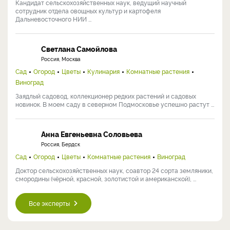
Хромов Николай Владимирович
Россия, Мичуринск
Сад
Огород
Ландшафтный дизайн
Цветы
Комнатные растения
Виноград
Ученый-агроном с 30+ лет практики. Кандидат с.-х. наук, старший
научный сотрудник ФНЦ им. И.В. Мичурина, ...
Ольга Никонорова
Россия, Тольятти
Сад
Огород
Ландшафтный дизайн
Цветы
Строительство
Кулинария
Комнатные растения
Виноград
Пчеловодство
Ольга занимается садоводством со школьных лет. Сегодня она
преобразует родительский участок (12 соток), совмещая ...
Галина Антониевна Кузьмицкая
Россия, Хабаровск
Огород
Кандидат сельскохозяйственных наук, ведущий научный
сотрудник отдела овощных культур и картофеля