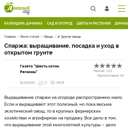
КАЛЕНДАРЬ ДАЧНИКА
САД И ОГОРОД
ЦВЕТЫ И РАСТЕНИЯ
ДАЧНЫ
Главная
Лента статей
Овощи
🌽 Другие овощи
Спаржа: выращивание, посадка и уход в
открытом грунте
Газета "Шесть соток.
Регионы"
Рейтинг:
4.52
Проголосовало:
58
15.04.2020
3
14536
Выращивание спаржи на огороде распространено мало.
Если и выращивают этот полезный, но пока весьма
экзотический овощ, то в крупных фермерских
хозяйствах и агрофирмах на продажу. Все дело в том,
что выращивание этой многолетней культуры – дело