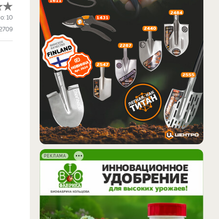
о:
10
2709
РЕКЛАМА