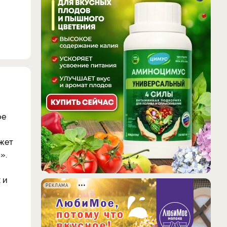
ое
ожет
».
 и
РЕКЛАМА