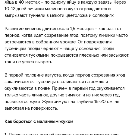
яйца в 40 местах – по одному яйцу в каждую завязь. Через
10-12 дней личинки малинного жука отрождаются и
выгрызают туннели в мякоти цветоложа и соплодиях.
Развитие личинок длится около 1,5 месяцев – как раз тот
период, когда идет созревание ягод, поэтому личинки часто
встречаются в собранном урожае. От повреждения
гусеницам плоды чернеют – чаще у основания, ягоды
становятся тусклыми, покрываются плесенью или засыхают,
так и не успев вызреть.
В первой половине августа, когда период созревания ягод
заканчивается, гусеницы сваливаются на землю и
окукливаются в почве. Причем в первый год окукливается
только часть личинок, другие зимуют, и из них через год
появляются жуки. Жуки зимуют на глубине 15-20 см, не
выползая на поверхность.
Как бороться с малинным жуком
1.
Прежде всего, весной следует провести химическую