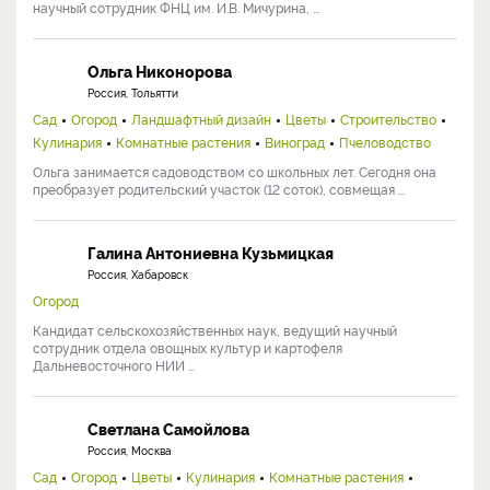
научный сотрудник ФНЦ им. И.В. Мичурина, ...
Ольга Никонорова
Россия, Тольятти
Сад
Огород
Ландшафтный дизайн
Цветы
Строительство
Кулинария
Комнатные растения
Виноград
Пчеловодство
Ольга занимается садоводством со школьных лет. Сегодня она
преобразует родительский участок (12 соток), совмещая ...
Галина Антониевна Кузьмицкая
Россия, Хабаровск
Огород
Кандидат сельскохозяйственных наук, ведущий научный
сотрудник отдела овощных культур и картофеля
Дальневосточного НИИ ...
Светлана Самойлова
Россия, Москва
Сад
Огород
Цветы
Кулинария
Комнатные растения