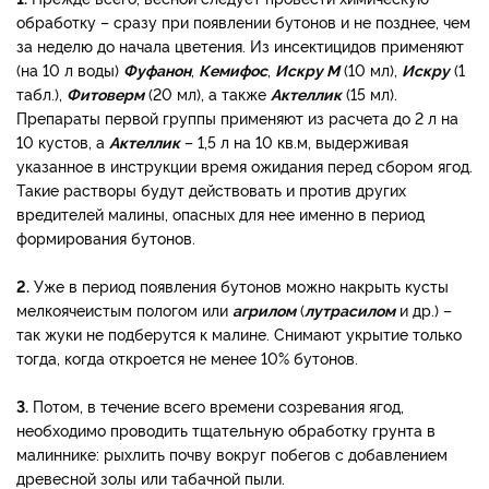
обработку – сразу при появлении бутонов и не позднее, чем
за неделю до начала цветения. Из инсектицидов применяют
(на 10 л воды)
Фуфанон
,
Кемифос
,
Искру М
(10 мл),
Искру
(1
табл.),
Фитоверм
(20 мл), а также
Актеллик
(15 мл).
Препараты первой группы применяют из расчета до 2 л на
10 кустов, а
Актеллик
– 1,5 л на 10 кв.м, выдерживая
указанное в инструкции время ожидания перед сбором ягод.
Такие растворы будут действовать и против других
вредителей малины, опасных для нее именно в период
формирования бутонов.
2.
Уже в период появления бутонов можно накрыть кусты
мелкоячеистым пологом или
агрилом
(
лутрасилом
и др.) –
так жуки не подберутся к малине. Снимают укрытие только
тогда, когда откроется не менее 10% бутонов.
3.
Потом, в течение всего времени созревания ягод,
необходимо проводить тщательную обработку грунта в
малиннике: рыхлить почву вокруг побегов с добавлением
древесной золы или табачной пыли.