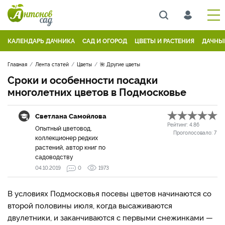
КАЛЕНДАРЬ ДАЧНИКА
САД И ОГОРОД
ЦВЕТЫ И РАСТЕНИЯ
ДАЧНЫ
Главная
Лента статей
Цветы
🌺 Другие цветы
Сроки и особенности посадки
многолетних цветов в Подмосковье
Светлана Самойлова
Рейтинг:
4.86
Опытный цветовод,
Проголосовало:
7
коллекционер редких
растений, автор книг по
садоводству
04.10.2019
0
1973
В условиях Подмосковья посевы цветов начинаются со
второй половины июля, когда высаживаются
двулетники, и заканчиваются с первыми снежинками —