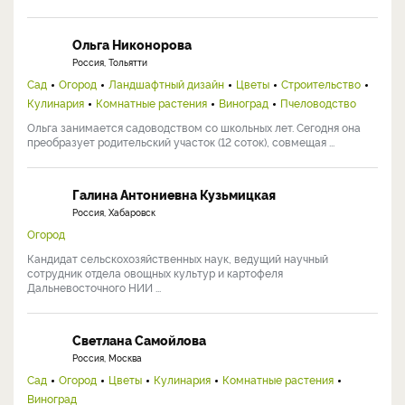
Ольга Никонорова
Россия, Тольятти
Сад
Огород
Ландшафтный дизайн
Цветы
Строительство
Кулинария
Комнатные растения
Виноград
Пчеловодство
Ольга занимается садоводством со школьных лет. Сегодня она
преобразует родительский участок (12 соток), совмещая ...
Галина Антониевна Кузьмицкая
Россия, Хабаровск
Огород
Кандидат сельскохозяйственных наук, ведущий научный
сотрудник отдела овощных культур и картофеля
Дальневосточного НИИ ...
Светлана Самойлова
Россия, Москва
Сад
Огород
Цветы
Кулинария
Комнатные растения
Виноград