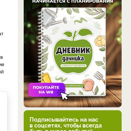
ат
 в
ме
ий
Подписывайтесь на нас
в соцсетях, чтобы всегда
быть в курсе событий