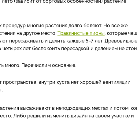
и лето (зависит от сортовых особенностей) растение
х процедур многие растения долго болеют. Но все же
тения на другое место.
Травянистые пионы
, которые ча
дуют пересаживать и делить каждые 5–7 лет. Древовидны
о четырех лет беспокоить пересадкой и делением не стои
ь много. Перечислим основные.
ет пространства, внутри куста нет хорошей вентиляции
т.
 растения высаживают в неподходящих местах и потом, ко
место. Либо решили изменить дизайн на своем участке и