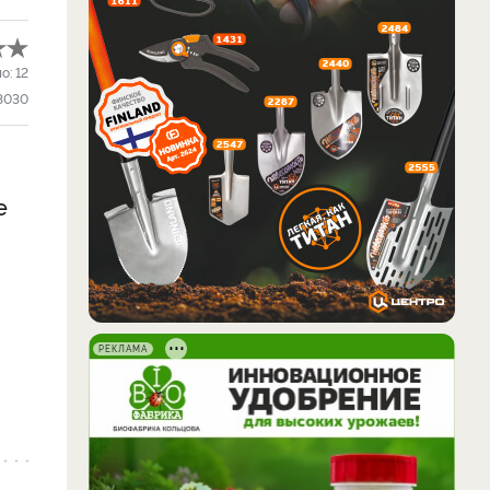
ло:
12
3030
е
РЕКЛАМА