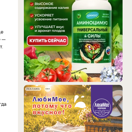
ще
е —
т.
РЕКЛАМА
гда