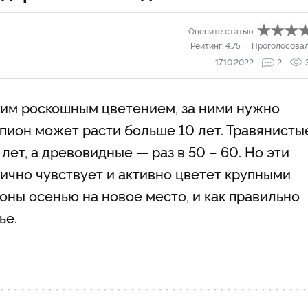
Оцените статью:
Рейтинг:
4.75
Проголосова
17.10.2022
2
оим роскошным цветением, за ними нужно
пион может расти больше 10 лет. Травянисты
ет, а древовидные — раз в 50 – 60. Но эти
лично чувствует и активно цветет крупными
ионы осенью на новое место, и как правильно
ье.