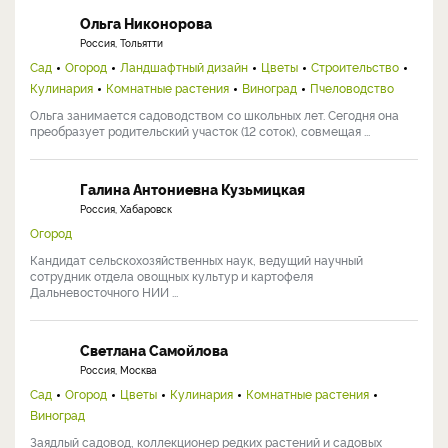
Ольга Никонорова
Россия, Тольятти
Сад
Огород
Ландшафтный дизайн
Цветы
Строительство
Кулинария
Комнатные растения
Виноград
Пчеловодство
Ольга занимается садоводством со школьных лет. Сегодня она
преобразует родительский участок (12 соток), совмещая ...
Галина Антониевна Кузьмицкая
Россия, Хабаровск
Огород
Кандидат сельскохозяйственных наук, ведущий научный
сотрудник отдела овощных культур и картофеля
Дальневосточного НИИ ...
Светлана Самойлова
Россия, Москва
Сад
Огород
Цветы
Кулинария
Комнатные растения
Виноград
Заядлый садовод, коллекционер редких растений и садовых