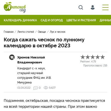
КАЛЕНДАРЬ ДАЧНИКА
САД И ОГОРОД
ЦВЕТЫ И РАСТЕНИЯ
ДАЧНЫ
Главная
Лента статей
Овощи
Лук и чеснок
Когда сажать чеснок по лунному
календарю в октябре 2023
Хромов Николай
Владимирович
Рейтинг:
4.79
Проголосовало:
216
Кандидат с.-х. наук,
старший научный
сотрудник ФНЦ им. И.В.
Мичурина
01.09.2022
0
54177
Подзимняя, октябрьская, посадка чеснока практикуется
на всей территории нашей страны. При этом важно