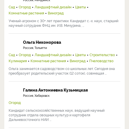
Сад
Огород
Ландшафтный дизайн
Цветы
Комнатные растения
Виноград
Ученый-агроном с 30+ лет практики. Кандидат с.-х. наук, старший
научный сотрудник ФНЦ им. И.В. Мичурина, ...
Ольга Никонорова
Россия, Тольятти
Сад
Огород
Ландшафтный дизайн
Цветы
Строительство
Кулинария
Комнатные растения
Виноград
Пчеловодство
Ольга занимается садоводством со школьных лет. Сегодня она
преобразует родительский участок (12 соток), совмещая ...
Галина Антониевна Кузьмицкая
Россия, Хабаровск
Огород
Кандидат сельскохозяйственных наук, ведущий научный
сотрудник отдела овощных культур и картофеля
Дальневосточного НИИ ...