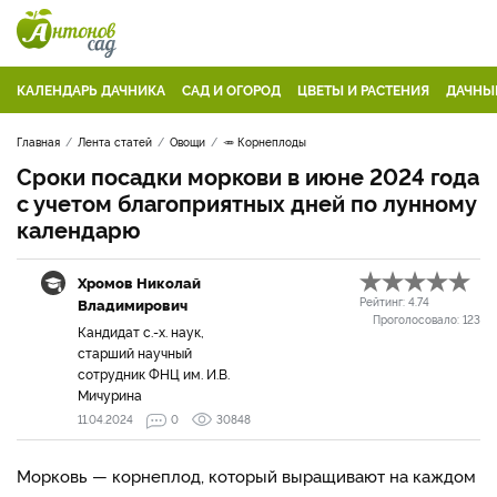
КАЛЕНДАРЬ ДАЧНИКА
САД И ОГОРОД
ЦВЕТЫ И РАСТЕНИЯ
ДАЧНЫ
Главная
Лента статей
Овощи
🥕 Корнеплоды
Сроки посадки моркови в июне 2024 года
с учетом благоприятных дней по лунному
календарю
Хромов Николай
Владимирович
Рейтинг:
4.74
Проголосовало:
123
Кандидат с.-х. наук,
старший научный
сотрудник ФНЦ им. И.В.
Мичурина
11.04.2024
0
30848
Морковь — корнеплод, который выращивают на каждом