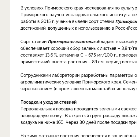
В условиях Приморского края исследования по культур
Приморского научно-исследовательского института се
работы в 2015 г. ученые вывели сорт стевии
Приморск
достижений, допущенных к использованию в Российск
Сорт стевии
Приморская сластена
обладает высокой у
обеспечивает хороший сбор зеленых листьев – 3,8 т/га
составляет 13,6 %, витамина С – 67,5 мг/100 г., приго
прямостоячий, высота растения – 89 см, период вегета
Сотрудниками лаборатории разработаны параметры ос
агроклиматических условиях Приморского края. Семен
черенкованием (в промышленных масштабах использую
Посадка и уход за стевией
Первоначальная посадка проводится зелеными свеже
плодородную почву. В открытый грунт рассаду высажи
воздуха не ниже 16˚С. Через 30 дней после посадки пр
На зиму маточные растения переносятся в защищённый