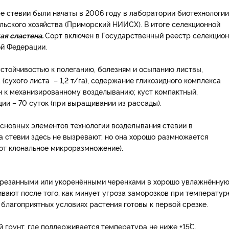
е стевии были начаты в 2006 году в лаборатории биотехнологии
льского хозяйства (Приморский НИИСХ). В итоге селекционной
ая сластена.
Сорт включен в Государственный реестр селекцио
ой Федерации.
стойчивостью к полеганию, болезням и осыпанию листвы,
 (сухого листа – 1,2 т/га), содержание гликозидного комплекса
ден к механизированному возделыванию; куст компактный,
ции – 70 суток (при выращивании из рассады).
новных элементов технологии возделывания стевии в
а стевии здесь не вызревают, но она хорошо размножается
т клональное микроразмножение).
срезанными или укоренёнными черенками в хорошо увлажнённу
вают после того, как минует угроза заморозков при температур
и благоприятных условиях растения готовы к первой срезке.
 грунт, где поддерживается температура не ниже +15˚С.