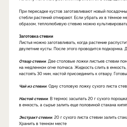
При пересадке кустов заготавливают новый посадочны
стебли растений отмирают. Если убрать их в тёмное м
образом, теплолюбивую стевию можно культивировать 
Заготовка стевии
Листья можно заготавливать, когда растение распусти
двулетние кусты. После этого проводится подкормка. 
Отвар стевии
. Две столовые ложки листьев стевии пом
на медленном огне полчаса. Жидкость слить в емкость,
настоять 30 мин, настой присоединить к отвару. Готов
Чай из стевии
. Одну столовую ложку сухого листа стев
Настой стевии
. В термос засыпать 20 г сухого порошка
в емкость, а сырье залить еще половиной стакана кипят
Экстракт стевии
. 20 г сухого листа стевии залить ста
Хранить в темном месте