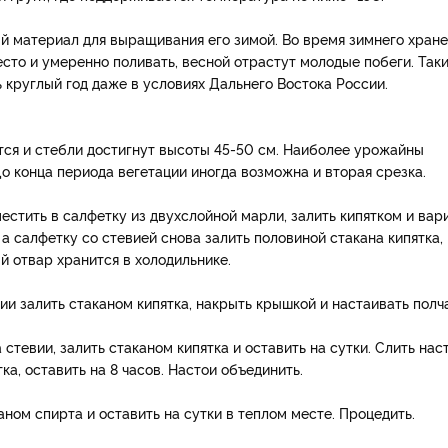
й материал для выращивания его зимой. Во время зимнего хран
есто и умеренно поливать, весной отрастут молодые побеги. Так
круглый год даже в условиях Дальнего Востока России.
тся и стебли достигнут высоты 45-50 см. Наиболее урожайны
До конца периода вегетации иногда возможна и вторая срезка.
естить в салфетку из двухслойной марли, залить кипятком и вар
 а салфетку со стевией снова залить половиной стакана кипятка,
ый отвар хранится в холодильнике.
ии залить стаканом кипятка, накрыть крышкой и настаивать полч
 стевии, залить стаканом кипятка и оставить на сутки. Слить нас
ка, оставить на 8 часов. Настои объединить.
каном спирта и оставить на сутки в теплом месте. Процедить.