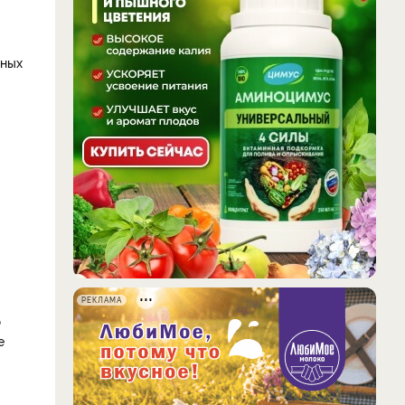
нных
РЕКЛАМА
ю
е