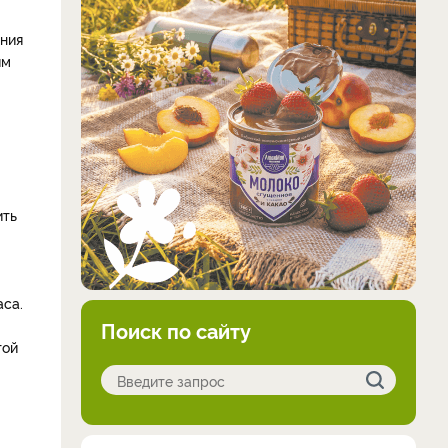
ения
им
ить
аса.
Поиск по сайту
той