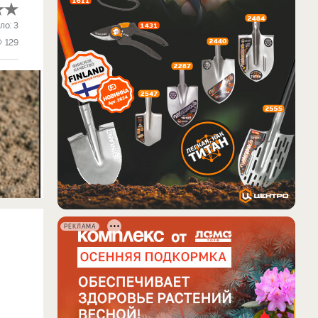
ло:
3
129
РЕКЛАМА