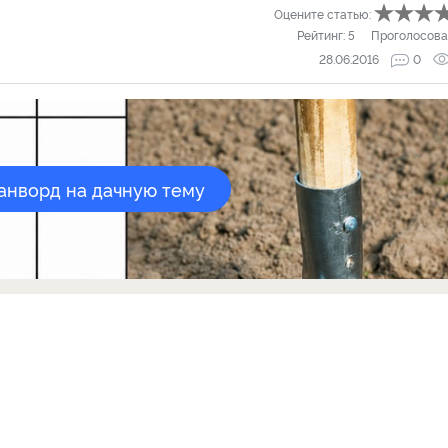
Оцените статью:
Рейтинг:
5
Проголосова
28.06.2016
0
канворд на дачную тему