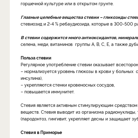
горшечной культуре или в открытом грунте.
Главные целебные вещества стевии – гликозиды стев
стевиозид и 2-4 % ребаудиозида, которые в 300-500 ра
В стевии содержится много антиоксидантов, минерал
селена, меди, витаминов группы А, В, С, Е, а также д
Польза стевии
Регулярное употребление стевии оказывает всесторон
– нормализуется уровень глюкозы в крови у больных 
инсулина),
– укрепляются стенки кровеносных сосудов,
– повышается иммунитет.
Стевия является активным стимулирующим средством 
веществ. Стевия выводит из организма радионуклиды, 
(пародонтоз, гингивит, укрепляет десны и защищает зуб
Стевия в Приморье