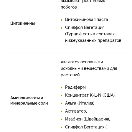
вызывают рост новых
побегов
Цитокининовая паста
Цитокинины
Спидфол Вегетация
(Турция) есть в составах
нижеуказанных препаратов
являются основными
исходными веществами для
растений
Радифарм
Концентрат K-L-N (США),
Аминокислоты и
минеральные соли
Альга (Италия)
Активатор,
Изабион (Швейцария),
Спидфол Вегетация (