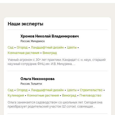
Наши эксперты
Хромов Николай Владимирович
Россия, Мичуринск
Сад
Огород
Ландшафтный дизайн
Цветы
Комнатные растения
Виноград
Ученый-агроном с 30+ лет практики. Кандидат с.-х. наук, старший
научный сотрудник ФНЦ им. И.В. Мичурина, ...
Ольга Никонорова
Россия, Тольятти
Сад
Огород
Ландшафтный дизайн
Цветы
Строительство
Кулинария
Комнатные растения
Виноград
Пчеловодство
Ольга занимается садоводством со школьных лет. Сегодня она
преобразует родительский участок (12 соток), совмещая ...