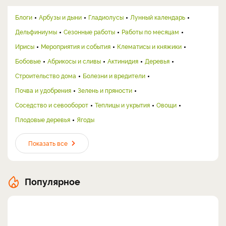
Блоги
Арбузы и дыни
Гладиолусы
Лунный календарь
Дельфиниумы
Сезонные работы
Работы по месяцам
Ирисы
Мероприятия и события
Клематисы и княжики
Бобовые
Абрикосы и сливы
Актинидия
Деревья
Строительство дома
Болезни и вредители
Почва и удобрения
Зелень и пряности
Соседство и севооборот
Теплицы и укрытия
Овощи
Плодовые деревья
Ягоды
Показать все
Популярное