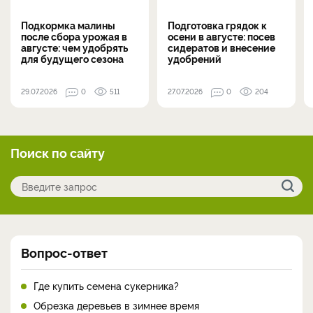
Подкормка малины
Подготовка грядок к
после сбора урожая в
осени в августе: посев
августе: чем удобрять
сидератов и внесение
для будущего сезона
удобрений
29.07.2026
0
511
27.07.2026
0
204
Поиск по сайту
Вопрос-ответ
Где купить семена сукерника?
Обрезка деревьев в зимнее время