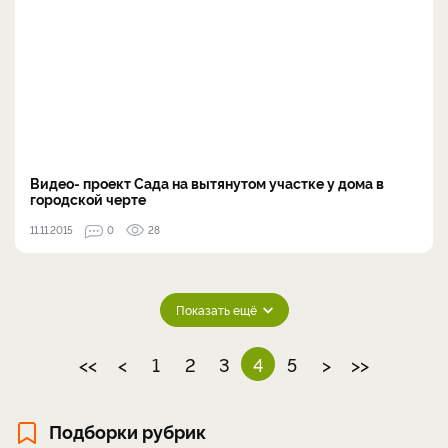
Видео- проект Сада на вытянутом участке у дома в
городской черте
11.11.2015
0
28
Показать ещё
<<
<
1
2
3
4
5
>
>>
Подборки рубрик