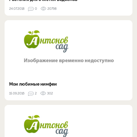
24.07.2018
0
20798
Мои любимые нимфеи
15.09.2016
2
302