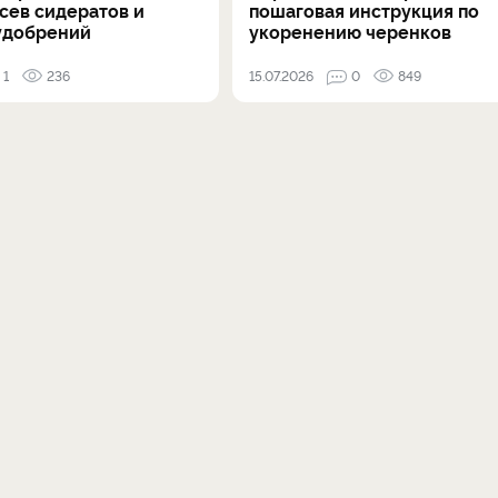
осев сидератов и
пошаговая инструкция по
удобрений
укоренению черенков
1
236
15.07.2026
0
849