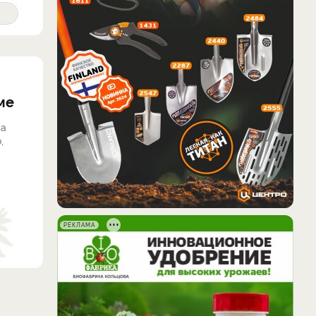
ме
ла
,
РЕКЛАМА