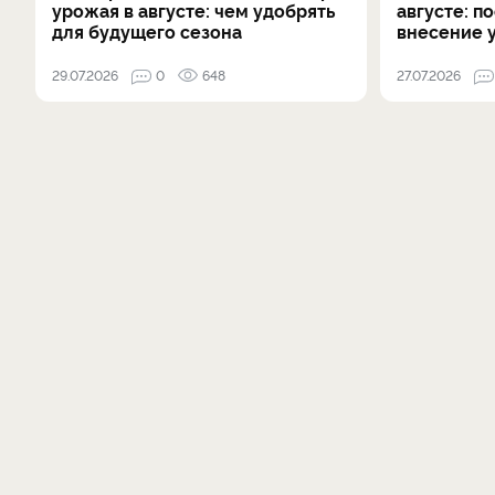
урожая в августе: чем удобрять
августе: п
для будущего сезона
внесение 
29.07.2026
0
648
27.07.2026