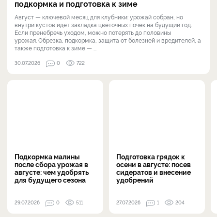
подкормка и подготовка к зиме
Август — ключевой месяц для клубники: урожай собран, но
внутри кустов идёт закладка цветочных почек на будущий год.
Если пренебречь уходом, можно потерять до половины
урожая. Обрезка, подкормка, защита от болезней и вредителей, а
также подготовка к зиме — ...
30.07.2026
0
722
Подкормка малины
Подготовка грядок к
после сбора урожая в
осени в августе: посев
августе: чем удобрять
сидератов и внесение
для будущего сезона
удобрений
29.07.2026
0
511
27.07.2026
1
204