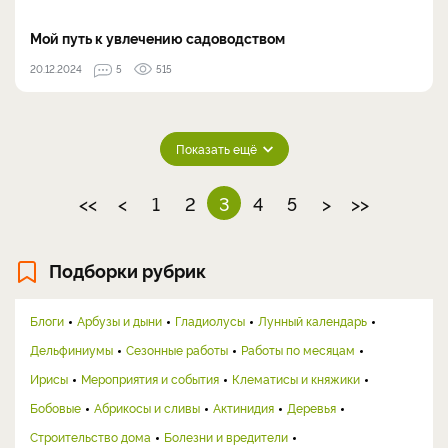
Мой путь к увлечению садоводством
20.12.2024
5
515
Показать ещё
<<
<
1
2
3
4
5
>
>>
Подборки рубрик
Блоги
Арбузы и дыни
Гладиолусы
Лунный календарь
Дельфиниумы
Сезонные работы
Работы по месяцам
Ирисы
Мероприятия и события
Клематисы и княжики
Бобовые
Абрикосы и сливы
Актинидия
Деревья
Строительство дома
Болезни и вредители