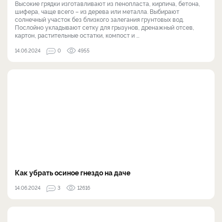
Высокие грядки изготавливают из пенопласта, кирпича, бетона,
шифера, чаще всего – из дерева или металла. Выбирают
солнечный участок без близкого залегания грунтовых вод.
Послойно укладывают сетку для грызунов, дренажный отсев,
картон, растительные остатки, компост и ...
14.06.2024
0
4955
Как убрать осиное гнездо на даче
14.06.2024
3
12616