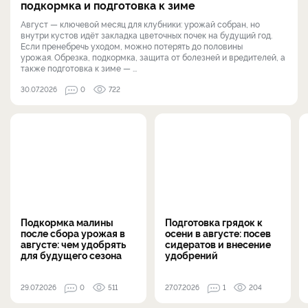
подкормка и подготовка к зиме
Август — ключевой месяц для клубники: урожай собран, но
внутри кустов идёт закладка цветочных почек на будущий год.
Если пренебречь уходом, можно потерять до половины
урожая. Обрезка, подкормка, защита от болезней и вредителей, а
также подготовка к зиме — ...
30.07.2026
0
722
Подкормка малины
Подготовка грядок к
после сбора урожая в
осени в августе: посев
августе: чем удобрять
сидератов и внесение
для будущего сезона
удобрений
29.07.2026
0
511
27.07.2026
1
204