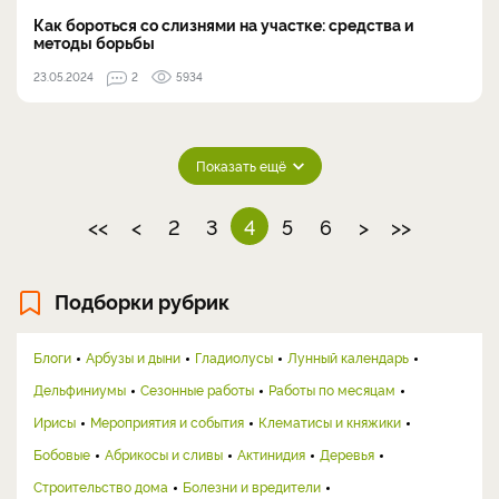
Как бороться со слизнями на участке: средства и
методы борьбы
23.05.2024
2
5934
Показать ещё
<<
<
2
3
4
5
6
>
>>
Подборки рубрик
Блоги
Арбузы и дыни
Гладиолусы
Лунный календарь
Дельфиниумы
Сезонные работы
Работы по месяцам
Ирисы
Мероприятия и события
Клематисы и княжики
Бобовые
Абрикосы и сливы
Актинидия
Деревья
Строительство дома
Болезни и вредители