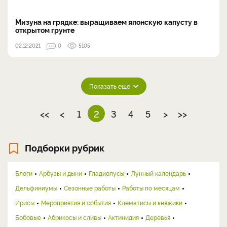
Мизуна на грядке: выращиваем японскую капусту в
открытом грунте
02.12.2021
0
5105
Показать ещё
<<
<
1
2
3
4
5
>
>>
Подборки рубрик
Блоги
Арбузы и дыни
Гладиолусы
Лунный календарь
Дельфиниумы
Сезонные работы
Работы по месяцам
Ирисы
Мероприятия и события
Клематисы и княжики
Бобовые
Абрикосы и сливы
Актинидия
Деревья