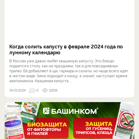
Когда солить капусту в феврале 2024 года по
лунному календарю
В России уже давно любят квашеную капусту. Это блюдо
подается к столу, как на праздники, так и для повседневных
трапез. Её добавляют в щи, гарниры и салаты, но чаще всего едят
в чистом виде. Зима подходит к концу, а значит, наступает время
авитаминоза. Квашеная капуста ...
30.01.2024
0
12635
РЕКЛАМА