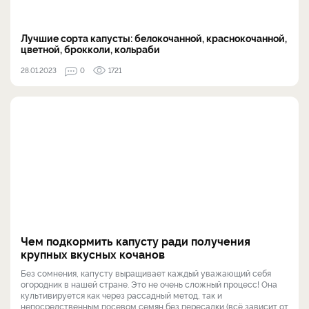
Лучшие сорта капусты: белокочанной, краснокочанной,
цветной, брокколи, кольраби
28.01.2023
0
1721
Чем подкормить капусту ради получения
крупных вкусных кочанов
Без сомнения, капусту выращивает каждый уважающий себя
огородник в нашей стране. Это не очень сложный процесс! Она
культивируется как через рассадный метод, так и
непосредственным посевом семян без пересадки (всё зависит от