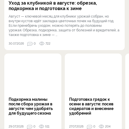
Уход за клубникой в августе: обрезка,
подкормка и подготовка к зиме
Август — ключевой месяц для клубники: урожай собран, но
внутри кустов идёт закладка цветочных почек на будущий год.
Если пренебречь уходом, можно потерять до половины
урожая. Обрезка, подкормка, защита от болезней и вредителей, а
также подготовка к зиме — ...
30.07.2026
0
722
Подкормка малины
Подготовка грядок к
после сбора урожая в
осени в августе: посев
августе: чем удобрять
сидератов и внесение
для будущего сезона
удобрений
29.07.2026
0
511
27.07.2026
0
204