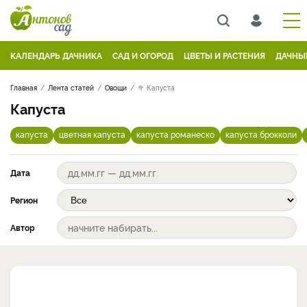
КАЛЕНДАРЬ ДАЧНИКА
САД И ОГОРОД
ЦВЕТЫ И РАСТЕНИЯ
ДАЧНЫ
Главная
Лента статей
Овощи
🥦 Капуста
Капуста
капуста
цветная капуста
капуста романеско
капуста брокколи
Дата
Регион
Автор