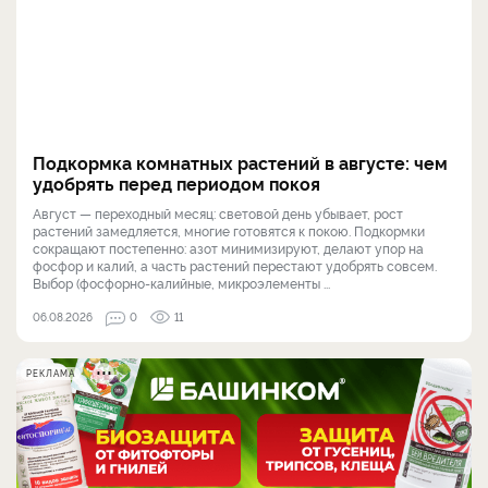
Подкормка комнатных растений в августе: чем
удобрять перед периодом покоя
Август — переходный месяц: световой день убывает, рост
растений замедляется, многие готовятся к покою. Подкормки
сокращают постепенно: азот минимизируют, делают упор на
фосфор и калий, а часть растений перестают удобрять совсем.
Выбор (фосфорно-калийные, микроэлементы ...
06.08.2026
0
11
РЕКЛАМА