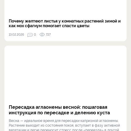
Почему желтеют листья у комнатных растений зимой и
как мох сфагнум помогает спасти цветы
13.02.2026
0
727
Пересадка аглаонемы весной: пошаговая
инструкция по пересадке и делению куста
Весна — идеальное время для пересадки капризной аглаонемы.
Растение выходит из состояния покоя, вступает в фазу активной
вегетации и легче переносит стресс после «переезда» в другой