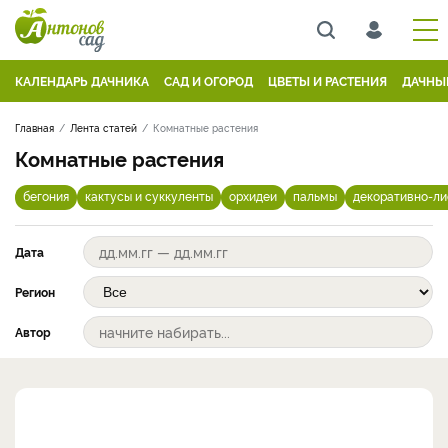
КАЛЕНДАРЬ ДАЧНИКА
САД И ОГОРОД
ЦВЕТЫ И РАСТЕНИЯ
ДАЧНЫ
Главная
Лента статей
Комнатные растения
Комнатные растения
бегония
кактусы и суккуленты
орхидеи
пальмы
декоративно-л
Дата
Регион
Автор