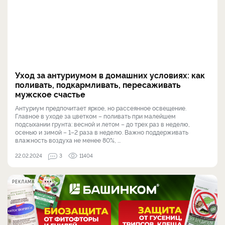
Уход за антуриумом в домашних условиях: как
поливать, подкармливать, пересаживать
мужское счастье
Антуриум предпочитает яркое, но рассеянное освещение.
Главное в уходе за цветком – поливать при малейшем
подсыхании грунта: весной и летом – до трех раз в неделю,
осенью и зимой – 1–2 раза в неделю. Важно поддерживать
влажность воздуха не менее 80%, ...
22.02.2024
3
11404
РЕКЛАМА