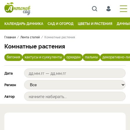
КАЛЕНДАРЬ ДАЧНИКА
САД И ОГОРОД
ЦВЕТЫ И РАСТЕНИЯ
ДАЧНЫ
Главная
Лента статей
Комнатные растения
Комнатные растения
бегония
кактусы и суккуленты
орхидеи
пальмы
декоративно-л
Дата
Регион
Автор