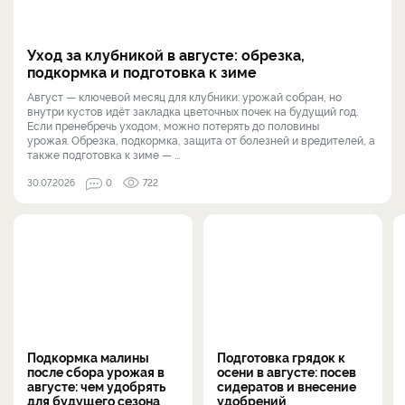
Уход за клубникой в августе: обрезка,
подкормка и подготовка к зиме
Август — ключевой месяц для клубники: урожай собран, но
внутри кустов идёт закладка цветочных почек на будущий год.
Если пренебречь уходом, можно потерять до половины
урожая. Обрезка, подкормка, защита от болезней и вредителей, а
также подготовка к зиме — ...
30.07.2026
0
722
Подкормка малины
Подготовка грядок к
после сбора урожая в
осени в августе: посев
августе: чем удобрять
сидератов и внесение
для будущего сезона
удобрений