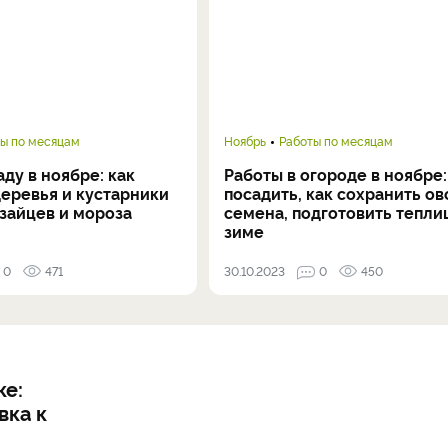
ы по месяцам
Ноябрь
Работы по месяцам
аду в ноябре: как
Работы в огороде в ноябре:
деревья и кустарники
посадить, как сохранить о
зайцев и мороза
семена, подготовить тепли
зиме
0
471
30.10.2023
0
450
ке:
вка к