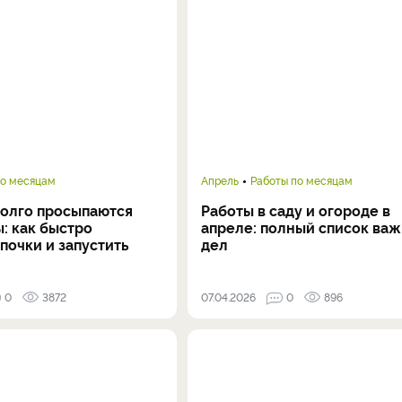
по месяцам
Апрель
Работы по месяцам
долго просыпаются
Работы в саду и огороде в
: как быстро
апреле: полный список ва
почки и запустить
дел
0
3872
07.04.2026
0
896