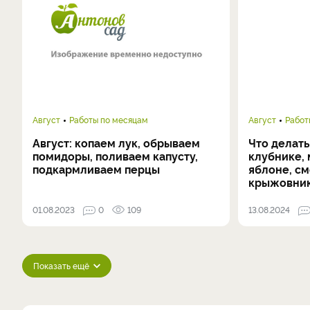
Август
Работы по месяцам
Август
Работ
Август: копаем лук, обрываем
Что делать
помидоры, поливаем капусту,
клубнике, 
подкармливаем перцы
яблоне, с
крыжовни
01.08.2023
0
109
13.08.2024
Показать ещё