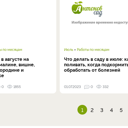
ы по месяцам
Июль
Работы по месяцам
 в августе на
Что делать в саду в июле: к
малине, вишне,
поливать, когда подкормить
мородине и
обработать от болезней
ке
0
1855
01.07.2023
0
332
1
2
3
4
5