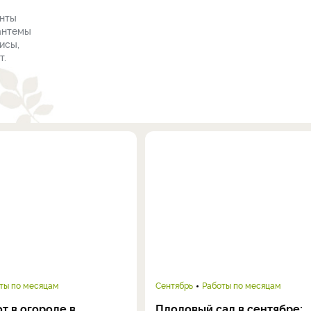
инты
зантемы
исы,
т.
ты по месяцам
Сентябрь
Работы по месяцам
т в огороде в
Плодовый сад в сентябре: