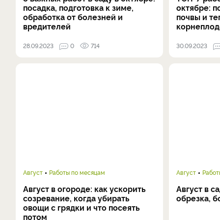
посадка, подготовка к зиме,
октябре: п
обработка от болезней и
почвы и те
вредителей
корнеплод
28.09.2023
0
714
30.09.2023
Август
Работы по месяцам
Август
Работ
Август в огороде: как ускорить
Август в с
созревание, когда убирать
обрезка, б
овощи с грядки и что посеять
потом