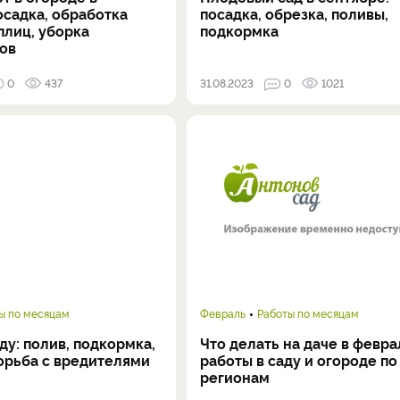
осадка, обработка
посадка, обрезка, поливы,
плиц, уборка
подкормка
ов
0
437
31.08.2023
0
1021
ы по месяцам
Февраль
Работы по месяцам
аду: полив, подкормка,
Что делать на даче в февра
орьба с вредителями
работы в саду и огороде по
регионам