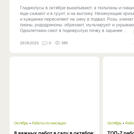
Гладиолусы в октябре выкапывают, а тюльпаны и гиац
еще сажают и в грунт, и на выгонку. Незимующие хри
и кувшинки переселяют на зиму в подвал. Розы, клемат
пионы, рододреноны: обрезают, мульчируют и укрываю
Однолетники сеют в подмерзлую почву в заранее ...
29.09.2023
0
388
Октябрь
Работы по месяцам
Октябрь
Рабо
8 важных работ в саду в октябре:
ТОП-7 рабо