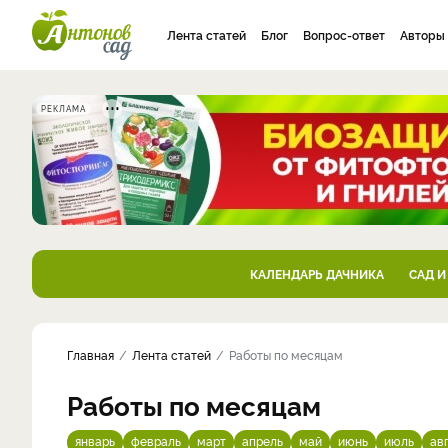
Лента статей
Блог
Вопрос-ответ
Авторы
РЕКЛАМА
КАЛЕНДАРЬ ДАЧНИКА
САД И
Главная
Лента статей
Работы по месяцам
Работы по месяцам
январь
февраль
март
апрель
май
июнь
июль
ав