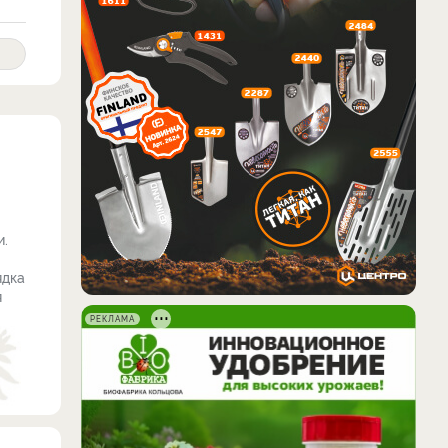
и.
ядка
я
РЕКЛАМА