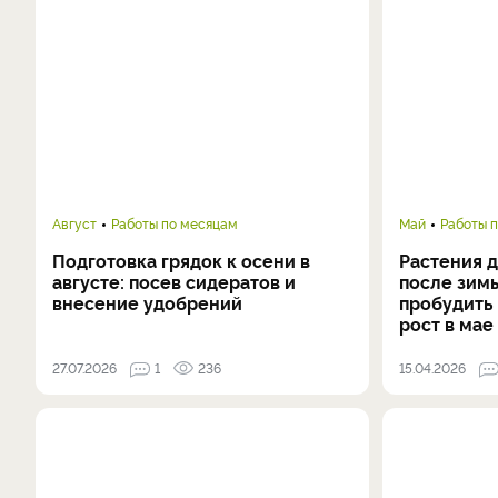
Август
Работы по месяцам
Май
Работы 
Подготовка грядок к осени в
Растения 
августе: посев сидератов и
после зимы
внесение удобрений
пробудить 
рост в мае
27.07.2026
1
236
15.04.2026