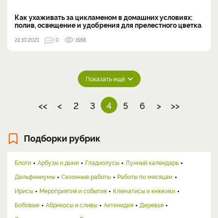
Как ухаживать за цикламеном в домашних условиях:
полив, освещение и удобрения для прелестного цветка
22.10.2021
0
1568
Показать ещё
<<
<
2
3
4
5
6
>
>>
Подборки рубрик
Блоги
Арбузы и дыни
Гладиолусы
Лунный календарь
Дельфиниумы
Сезонные работы
Работы по месяцам
Ирисы
Мероприятия и события
Клематисы и княжики
Бобовые
Абрикосы и сливы
Актинидия
Деревья