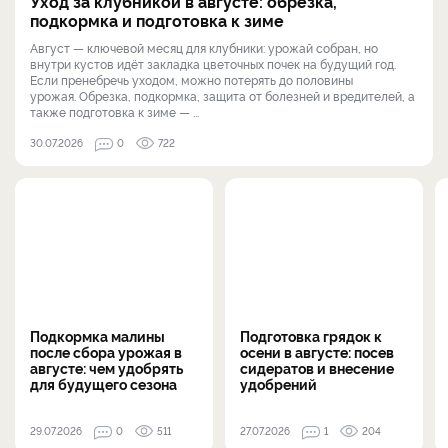
Уход за клубникой в августе: обрезка,
подкормка и подготовка к зиме
Август — ключевой месяц для клубники: урожай собран, но
внутри кустов идёт закладка цветочных почек на будущий год.
Если пренебречь уходом, можно потерять до половины
урожая. Обрезка, подкормка, защита от болезней и вредителей, а
также подготовка к зиме — ...
30.07.2026
0
722
Подкормка малины
Подготовка грядок к
после сбора урожая в
осени в августе: посев
августе: чем удобрять
сидератов и внесение
для будущего сезона
удобрений
29.07.2026
0
511
27.07.2026
1
204