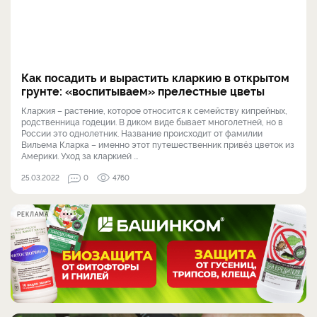
Как посадить и вырастить кларкию в открытом
грунте: «воспитываем» прелестные цветы
Кларкия – растение, которое относится к семейству кипрейных,
родственница годеции. В диком виде бывает многолетней, но в
России это однолетник. Название происходит от фамилии
Вильема Кларка – именно этот путешественник привёз цветок из
Америки. Уход за кларкией ...
25.03.2022
0
4760
РЕКЛАМА