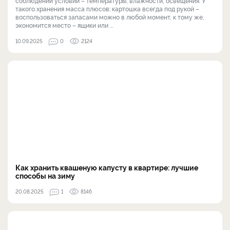
соблюдении условий – температуры, влажности, освещения. У
такого хранения масса плюсов: картошка всегда под рукой –
воспользоваться запасами можно в любой момент, к тому же,
экономится место – ящики или ...
10.09.2025
0
2124
Как хранить квашеную капусту в квартире: лучшие
способы на зиму
20.08.2025
1
8146