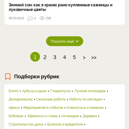
Зимний сон: как я храню рано купленные саженцы и
луковичные цветы
28.03.2025
0
298
Показать ещё
1
2
3
4
5
>
>>
Подборки рубрик
Блоги
Арбузы и дыни
Гладиолусы
Лунный календарь
Дельфиниумы
Сезонные работы
Работы по месяцам
Ирисы
Мероприятия и события
Клематисы и княжики
Бобовые
Абрикосы и сливы
Актинидия
Деревья
Строительство дома
Болезни и вредители