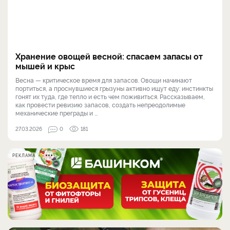
Хранение овощей весной: спасаем запасы от
мышей и крыс
Весна — критическое время для запасов. Овощи начинают
портиться, а проснувшиеся грызуны активно ищут еду: инстинкты
гонят их туда, где тепло и есть чем поживиться. Рассказываем,
как провести ревизию запасов, создать непреодолимые
механические преграды и ...
27.03.2026
0
181
РЕКЛАМА