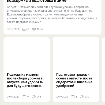
подкормка и подготовка к зиме
Август — ключевой месяц для клубники: урожай собран, но
внутри кустов идёт закладка цветочных почек на будущий год.
Если пренебречь уходом, можно потерять до половины
урожая. Обрезка, подкормка, защита от болезней и вредителей, а
также подготовка к зиме — ...
30.07.2026
0
1004
Подкормка малины
Подготовка грядок к
после сбора урожая в
осени в августе: посев
августе: чем удобрять
сидератов и внесение
для будущего сезона
удобрений
29.07.2026
0
648
27.07.2026
1
236