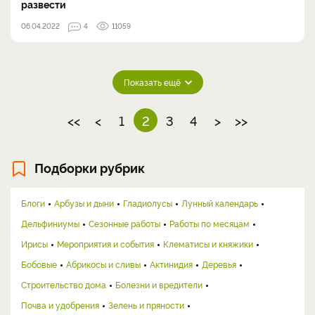
развести
06.04.2022
4
11059
Показать ещё
<<
<
1
2
3
4
>
>>
Подборки рубрик
Блоги
Арбузы и дыни
Гладиолусы
Лунный календарь
Дельфиниумы
Сезонные работы
Работы по месяцам
Ирисы
Мероприятия и события
Клематисы и княжики
Бобовые
Абрикосы и сливы
Актинидия
Деревья
Строительство дома
Болезни и вредители
Почва и удобрения
Зелень и пряности