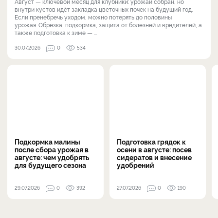
Август — ключевой месяц для клубники: урожай собран, но
внутри кустов идёт закладка цветочных почек на будущий год.
Если пренебречь уходом, можно потерять до половины
урожая. Обрезка, подкормка, защита от болезней и вредителей, а
также подготовка к зиме — ...
30.07.2026
0
534
Подкормка малины
Подготовка грядок к
после сбора урожая в
осени в августе: посев
августе: чем удобрять
сидератов и внесение
для будущего сезона
удобрений
29.07.2026
0
392
27.07.2026
0
190