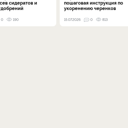
осев сидератов и
пошаговая инструкция по
удобрений
укоренению черенков
0
190
15.07.2026
0
813