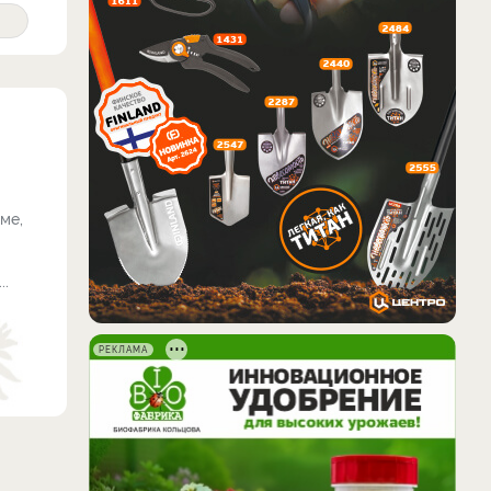
ме,
..
РЕКЛАМА