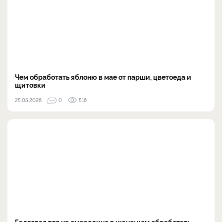
Чем обработать яблоню в мае от парши, цветоеда и
щитовки
25.05.2026
0
516
Галловая тля на смородине в июне: чем обработать