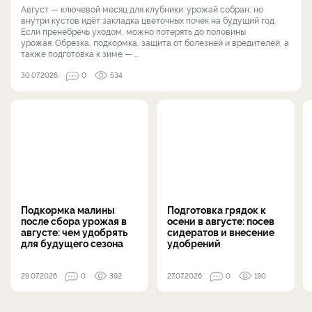
Август — ключевой месяц для клубники: урожай собран, но
внутри кустов идёт закладка цветочных почек на будущий год.
Если пренебречь уходом, можно потерять до половины
урожая. Обрезка, подкормка, защита от болезней и вредителей, а
также подготовка к зиме — ...
30.07.2026
0
534
Подкормка малины
Подготовка грядок к
после сбора урожая в
осени в августе: посев
августе: чем удобрять
сидератов и внесение
для будущего сезона
удобрений
29.07.2026
0
392
27.07.2026
0
190