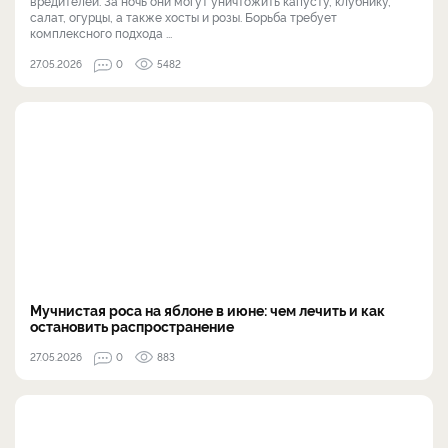
вредителей. За ночь они могут уничтожить капусту, клубнику,
салат, огурцы, а также хосты и розы. Борьба требует
комплексного подхода ...
27.05.2026
0
5482
Мучнистая роса на яблоне в июне: чем лечить и как
остановить распространение
27.05.2026
0
883