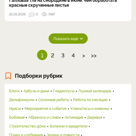
красные скрученные листья
25.05.2026
0
7487
Показать ещё
1
2
3
4
>
>>
Подборки рубрик
Блоги
Арбузы и дыни
Гладиолусы
Лунный календарь
Дельфиниумы
Сезонные работы
Работы по месяцам
Ирисы
Мероприятия и события
Клематисы и княжики
Бобовые
Абрикосы и сливы
Актинидия
Деревья
Строительство дома
Болезни и вредители
Почва и удобрения
Зелень и пряности