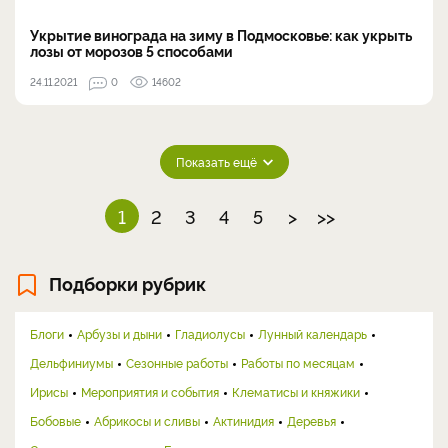
Укрытие винограда на зиму в Подмосковье: как укрыть
лозы от морозов 5 способами
24.11.2021
0
14602
Показать ещё
1
2
3
4
5
>
>>
Подборки рубрик
Блоги
Арбузы и дыни
Гладиолусы
Лунный календарь
Дельфиниумы
Сезонные работы
Работы по месяцам
Ирисы
Мероприятия и события
Клематисы и княжики
Бобовые
Абрикосы и сливы
Актинидия
Деревья