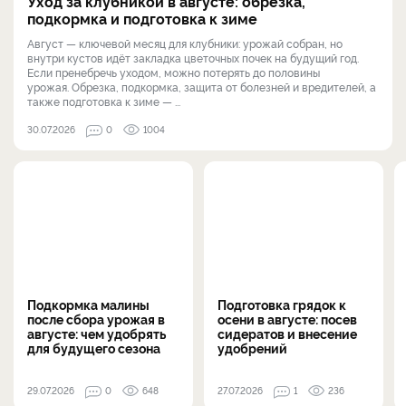
Уход за клубникой в августе: обрезка,
подкормка и подготовка к зиме
Август — ключевой месяц для клубники: урожай собран, но
внутри кустов идёт закладка цветочных почек на будущий год.
Если пренебречь уходом, можно потерять до половины
урожая. Обрезка, подкормка, защита от болезней и вредителей, а
также подготовка к зиме — ...
30.07.2026
0
1004
Подкормка малины
Подготовка грядок к
после сбора урожая в
осени в августе: посев
августе: чем удобрять
сидератов и внесение
для будущего сезона
удобрений
29.07.2026
0
648
27.07.2026
1
236