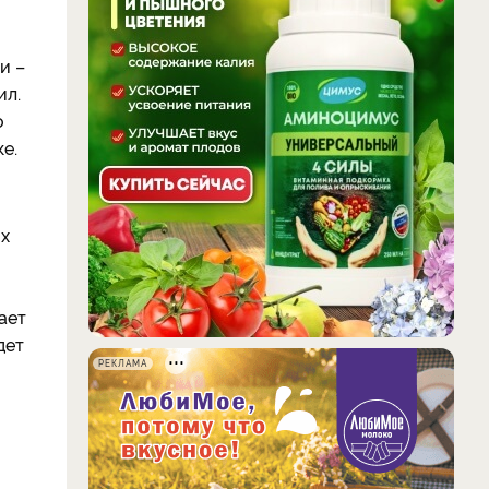
и –
ил.
о
е.
их
ает
дет
РЕКЛАМА
й