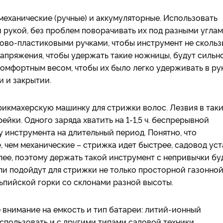
механические (ручные) и аккумуляторные. Использовать
 рукой, без проблем поворачивать их под разными углам
ново-пластиковыми ручками, чтобы инструмент не скольз
напряжения, чтобы удержать такие ножницы, будут сильн
комфортным весом, чтобы их было легко удерживать в рук
и и закрытии.
икмахерскую машинку для стрижки волос. Лезвия в так
йки. Одного заряда хватить на 1-1,5 ч. беспрерывной
 инструмента на длительный период. Понятно, что
 чем механические – стрижка идет быстрее, садовод уст
лее, поэтому держать такой инструмент с непривычки бу
ли подойдут для стрижки не только просторной газонно
ьпийской горки со склонами разной высоты.
внимание на емкость и тип батареи: литий-ионный
пользовать и с другими типами садовой техники.