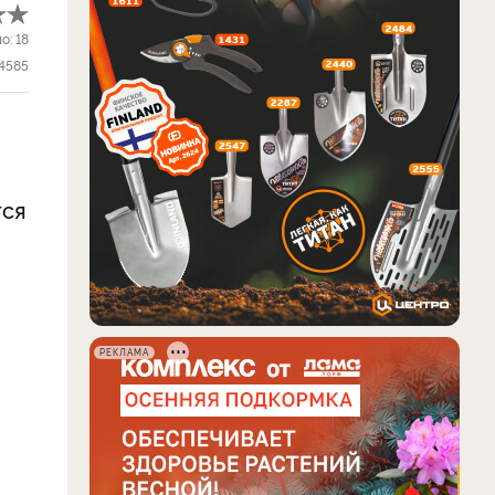
ло:
18
4585
тся
РЕКЛАМА