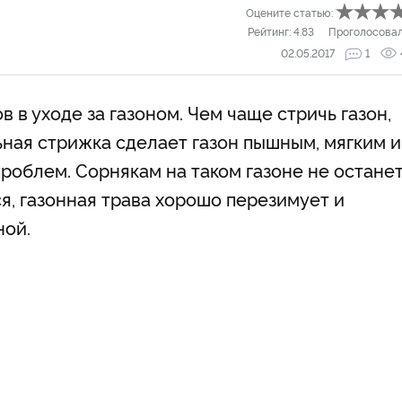
Оцените статью:
Рейтинг:
4.83
Проголосова
02.05.2017
1
 в уходе за газоном. Чем чаще стричь газон,
ьная стрижка сделает газон пышным, мягким и
роблем. Сорнякам на таком газоне не остане
я, газонная трава хорошо перезимует и
ной.