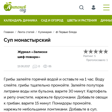
КАЛЕНДАРЬ ДАЧНИКА
САД И ОГОРОД
ЦВЕТЫ И РАСТЕНИЯ
ДАЧНЫ
Главная
Лента статей
Кулинария
🥣 Первые блюда
Суп монастырский
Журнал «Записки
шеф-повара»
Рейтинг:
5
Проголосовало:
1
13.06.2017
0
65
Грибы залейте горячей водой и оставьте на 1 час. Воду
слейте, грибы тщательно промойте. Залейте полутора
литрами воды или бульона, варите 30 минут. Картофель
и репу очистите, нарежьте брусочками. Добавьте овощи
к грибам, варите 15 минут. Помидоры промойте,
нарежьте небольшими ломтиками. Добавьте в суп,