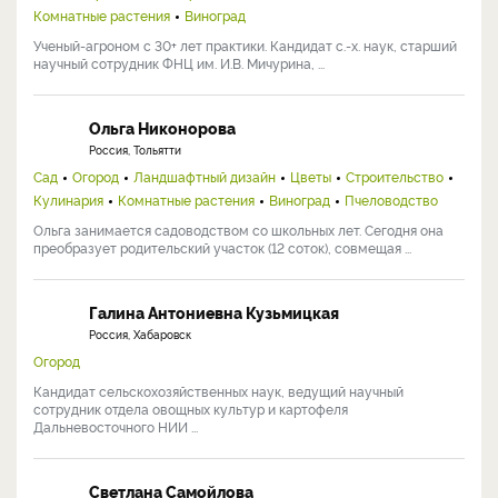
Комнатные растения
Виноград
Ученый-агроном с 30+ лет практики. Кандидат с.-х. наук, старший
научный сотрудник ФНЦ им. И.В. Мичурина, ...
Ольга Никонорова
Россия, Тольятти
Сад
Огород
Ландшафтный дизайн
Цветы
Строительство
Кулинария
Комнатные растения
Виноград
Пчеловодство
Ольга занимается садоводством со школьных лет. Сегодня она
преобразует родительский участок (12 соток), совмещая ...
Галина Антониевна Кузьмицкая
Россия, Хабаровск
Огород
Кандидат сельскохозяйственных наук, ведущий научный
сотрудник отдела овощных культур и картофеля
Дальневосточного НИИ ...
Светлана Самойлова