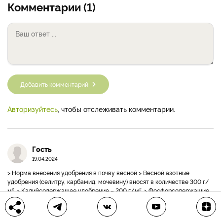
Комментарии (1)
Добавить комментарий
Авторизуйтесь
, чтобы отслеживать комментарии.
Гость
19.04.2024
> Норма внесения удобрения в почву весной > Весной азотные
удобрения (селитру, карбамид, мочевину) вносят в количестве 300 г/
м². > Калийсодержащее удобрение – 200 г/м². > Фосфорсодержащие
– 250 г/м². Может лучше сразу слоем в палец толщиной?
Ответить
0