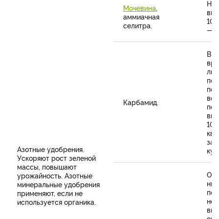
Но
Мочевина
,
вне
аммиачная
10 
селитра.
— 3
Вно
вра
либ
пер
под
все
Карбамид.
поч
вне
10 
кв.
зав
Азотные удобрения.
кул
Ускоряют рост зеленой
массы, повышают
Отн
урожайность. Азотные
нит
минеральные удобрения
поэ
применяют, если не
нео
используется органика.
вно
опр