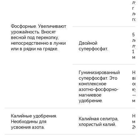
лун
г (
лож
гор
Фосфорные. Увеличивают
урожайность. Вносят
5 г
весной под перекопку,
лож
непосредственно в лунки
Двойной
лун
или в рядки на грядке.
суперфосфат.
1 п
мет
Гуминизированный
Но
суперфосфат. Это
вне
комплексное
ов
азотно-фосфорно-
кул
магниевое
–40
удобрение.
мет
Калийные удобрения.
На 
Калийная селитра,
Необходимы для
мет
хлористый калий.
усвоения азота.
200