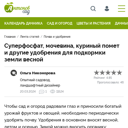
КАЛЕНДАРЬ ДАЧНИКА
САД И ОГОРОД
ЦВЕТЫ И РАСТЕНИЯ
ДАЧНЫ
Главная
Лента статей
Почва и удобрения
Суперфосфат, мочевина, куриный помет
и другие удобрения для подкормки
земли весной
Ольга Никонорова
Рейтинг:
4.85
Опытный садовод,
Проголосовало:
46
ландшафтный дизайнер
20.03.2024
1
11524
Чтобы сад и огород радовали глаз и приносили богатый
урожай фруктов и овощей, необходимо периодически
удобрять почву. Удобрения в основном вносят весной,
летом и осенью. Зимой можно вносить органику: