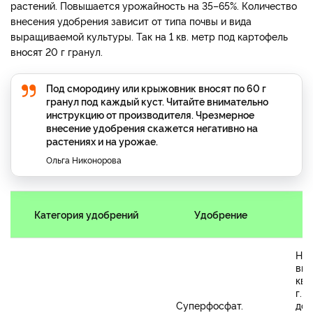
растений. Повышается урожайность на 35–65%. Количество
внесения удобрения зависит от типа почвы и вида
выращиваемой культуры. Так на 1 кв. метр под картофель
вносят 20 г гранул.
Под смородину или крыжовник вносят по 60 г
гранул под каждый куст. Читайте внимательно
инструкцию от производителя. Чрезмерное
внесение удобрения скажется негативно на
растениях и на урожае.
Ольга Никонорова
Категория удобрений
Удобрение
Но
вне
кв.
г. 
Суперфосфат.
доб