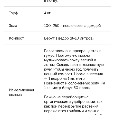
в почву.
Торф
4 кг.
Зола
100–250 г после сезона дождей.
Компост
Берут 1 ведро (8–10 литров).
Разлагаясь, она превращается в
гумус. Поэтому ею можно
мульчировать почву весной и
летом. Складывают в компостную
кучу, чтобы через год получить
ценный компост. Норма внесения
— 1 ведро на 1 кв. метр.
Применяют и соломенную золу. На
1 кв. метр берут 50 г золы.
Измельченная
солома
Важно не переборщить с
органическими удобрениями, так
как при переизбытке растения
поражаются грибками и можно