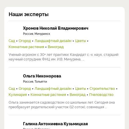
Наши эксперты
Хромов Николай Владимирович
Россия, Мичуринск
Сад
Огород
Ландшафтный дизайн
Цветы
Комнатные растения
Виноград
Ученый-агроном с 30+ лет практики. Кандидат с.-х. наук, старший
научный сотрудник ФНЦ им. И.В. Мичурина, ...
Ольга Никонорова
Россия, Тольятти
Сад
Огород
Ландшафтный дизайн
Цветы
Строительство
Кулинария
Комнатные растения
Виноград
Пчеловодство
Ольга занимается садоводством со школьных лет. Сегодня она
преобразует родительский участок (12 соток), совмещая ...
Галина Антониевна Кузьмицкая