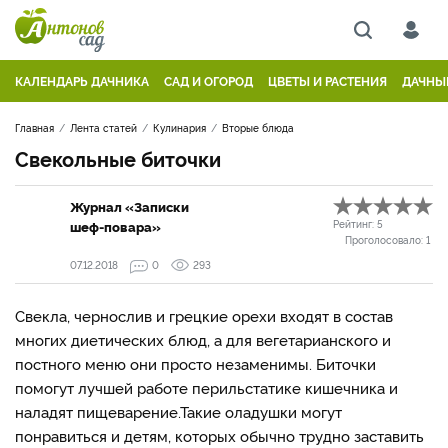
КАЛЕНДАРЬ ДАЧНИКА
САД И ОГОРОД
ЦВЕТЫ И РАСТЕНИЯ
ДАЧНЫ
Главная
Лента статей
Кулинария
Вторые блюда
Свекольные биточки
Журнал «Записки
шеф-повара»
Рейтинг:
5
Проголосовало:
1
07.12.2018
0
293
Свекла, чернослив и грецкие орехи входят в состав
многих диетических блюд, а для вегетарианского и
постного меню они просто незаменимы. Биточки
помогут лучшей работе перильстатике кишечника и
наладят пищеварение.Такие оладушки могут
понравиться и детям, которых обычно трудно заставить