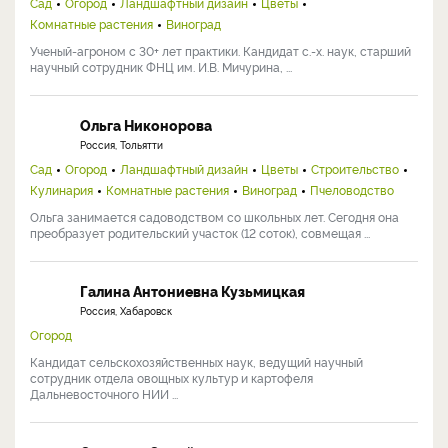
Сад
Огород
Ландшафтный дизайн
Цветы
Комнатные растения
Виноград
Ученый-агроном с 30+ лет практики. Кандидат с.-х. наук, старший
научный сотрудник ФНЦ им. И.В. Мичурина, ...
Ольга Никонорова
Россия, Тольятти
Сад
Огород
Ландшафтный дизайн
Цветы
Строительство
Кулинария
Комнатные растения
Виноград
Пчеловодство
Ольга занимается садоводством со школьных лет. Сегодня она
преобразует родительский участок (12 соток), совмещая ...
Галина Антониевна Кузьмицкая
Россия, Хабаровск
Огород
Кандидат сельскохозяйственных наук, ведущий научный
сотрудник отдела овощных культур и картофеля
Дальневосточного НИИ ...