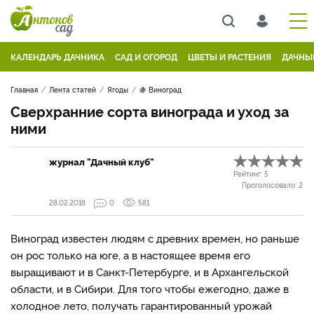
КАЛЕНДАРЬ ДАЧНИКА
САД И ОГОРОД
ЦВЕТЫ И РАСТЕНИЯ
ДАЧНЫ
Главная
Лента статей
Ягоды
🍇 Виноград
Сверхранние сорта винограда и уход за
ними
журнал "Дачный клуб"
Рейтинг:
5
Проголосовало:
2
28.02.2018
0
581
Виноград известен людям с древних времен, но раньше
он рос только на юге, а в настоящее время его
выращивают и в Санкт-Петербурге, и в Архангельской
области, и в Сибири. Для того чтобы ежегодно, даже в
холодное лето, получать гарантированный урожай