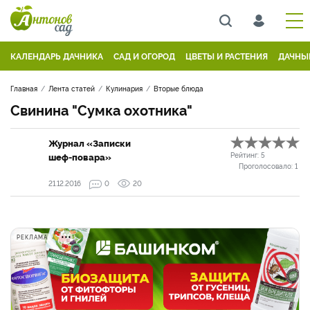
КАЛЕНДАРЬ ДАЧНИКА
САД И ОГОРОД
ЦВЕТЫ И РАСТЕНИЯ
ДАЧНЫ
Главная
Лента статей
Кулинария
Вторые блюда
Свинина "Сумка охотника"
Журнал «Записки
шеф-повара»
Рейтинг:
5
Проголосовало:
1
21.12.2016
0
20
РЕКЛАМА