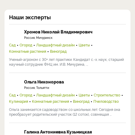
Наши эксперты
Хромов Николай Владимирович
Россия, Мичуринск
Сад
Огород
Ландшафтный дизайн
Цветы
Комнатные растения
Виноград
Ученый-агроном с 30+ лет практики. Кандидат с.-х. наук, старший
научный сотрудник ФНЦ им. И.В. Мичурина, ...
Ольга Никонорова
Россия, Тольятти
Сад
Огород
Ландшафтный дизайн
Цветы
Строительство
Кулинария
Комнатные растения
Виноград
Пчеловодство
Ольга занимается садоводством со школьных лет. Сегодня она
преобразует родительский участок (12 соток), совмещая ...
Галина Антониевна Кузьмицкая