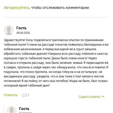
Авторизуйтесь
, чтобы отслеживать комментарии.
Гость
06.05.2021
Здравствуйте! Хочу поделиться трагически опытом по применению
табачной пыли! У меня на рассаде томатов появилась белокрылка и во
избежании размножения, я перед высадкой её в грунт решила
обработать табачным дымом! Накрыла всю рассаду плёнкой и зажгла
хорошую горсть табачной пыли. Дыма было очень много! Через
полчаса я открыла рассаду, она была зелёная, живая. Я пересадили её
в грядки, пролила и зайдя через час обнаружила, что она вся повяла! Я
подумала, что плохо пролила, но когда глянула и на остальную, не
высаденную рассаду, увидела, что и она тоже стоит вялая и листья
потемнели! Я не пойму от чего она погибла! Жара не было, был только
холодный едкий табачный дым!
Ответить
1
Скрыть ответы
Гость