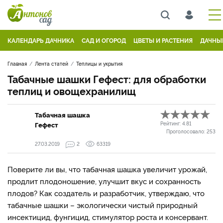
КАЛЕНДАРЬ ДАЧНИКА
САД И ОГОРОД
ЦВЕТЫ И РАСТЕНИЯ
ДАЧНЫ
Главная
Лента статей
Теплицы и укрытия
Табачные шашки Гефест: для обработки
теплиц и овощехранилищ
Табачная шашка
Гефест
Рейтинг:
4.81
Проголосовало:
253
27.03.2019
2
63319
Поверите ли вы, что табачная шашка увеличит урожай,
продлит плодоношение, улучшит вкус и сохранность
плодов? Как создатель и разработчик, утверждаю, что
табачные шашки – экологически чистый природный
инсектицид, фунгицид, стимулятор роста и консервант.