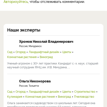
Авторизуйтесь
, чтобы отслеживать комментарии.
Наши эксперты
Хромов Николай Владимирович
Россия, Мичуринск
Сад
Огород
Ландшафтный дизайн
Цветы
Комнатные растения
Виноград
Ученый-агроном с 30+ лет практики. Кандидат с.-х. наук, старший
научный сотрудник ФНЦ им. И.В. Мичурина, ...
Ольга Никонорова
Россия, Тольятти
Сад
Огород
Ландшафтный дизайн
Цветы
Строительство
Кулинария
Комнатные растения
Виноград
Пчеловодство
Ольга занимается садоводством со школьных лет. Сегодня она
преобразует родительский участок (12 соток), совмещая ...