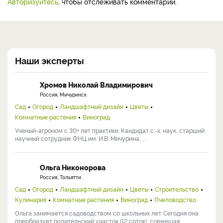
Авторизуйтесь
, чтобы отслеживать комментарии.
Наши эксперты
Хромов Николай Владимирович
Россия, Мичуринск
Сад
Огород
Ландшафтный дизайн
Цветы
Комнатные растения
Виноград
Ученый-агроном с 30+ лет практики. Кандидат с.-х. наук, старший
научный сотрудник ФНЦ им. И.В. Мичурина, ...
Ольга Никонорова
Россия, Тольятти
Сад
Огород
Ландшафтный дизайн
Цветы
Строительство
Кулинария
Комнатные растения
Виноград
Пчеловодство
Ольга занимается садоводством со школьных лет. Сегодня она
преобразует родительский участок (12 соток), совмещая ...