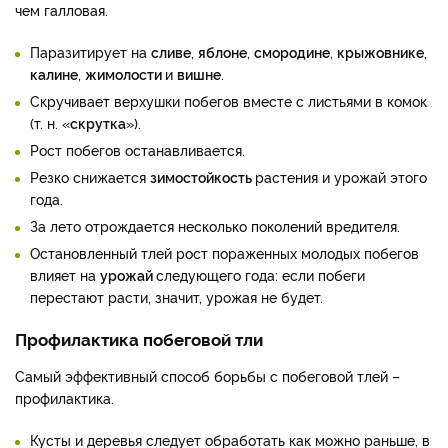
чем галловая.
Паразитирует на
сливе
,
яблоне
,
смородине
,
крыжовнике
,
калине
,
жимолости
и
вишне
.
Скручивает верхушки побегов вместе с листьями в комок
(т. н. «
скрутка
»).
Рост побегов останавливается.
Резко снижается
зимостойкость
растения и урожай этого
года.
За лето отрождается несколько поколений вредителя.
Остановленный тлей рост пораженных молодых побегов
влияет на
урожай
следующего года: если побеги
перестают расти, значит, урожая не будет.
Профилактика побеговой тли
Самый эффективный способ борьбы с побеговой тлей –
профилактика.
Кусты и деревья следует обработать как можно раньше, в