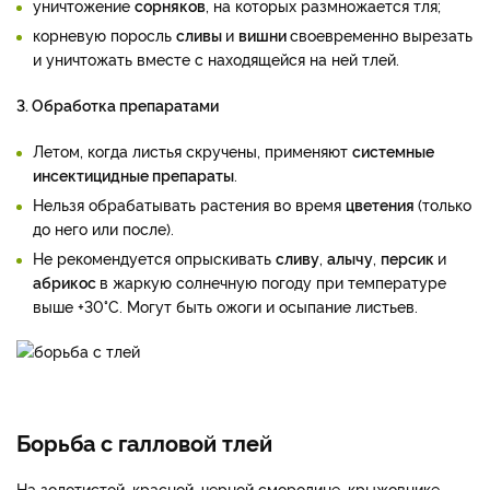
уничтожение
сорняков
, на которых размножается тля;
корневую поросль
сливы
и
вишни
своевременно вырезать
и уничтожать вместе с находящейся на ней тлей.
3. Обработка препаратами
Летом, когда листья скручены, применяют
системные
инсектицидные препараты
.
Нельзя обрабатывать растения во время
цветения
(только
до него или после).
Не рекомендуется опрыскивать
сливу
,
алычу
,
персик
и
абрикос
в жаркую солнечную погоду при температуре
выше +30°C. Могут быть ожоги и осыпание листьев.
Борьба с галловой тлей
На золотистой, красной, черной смородине, крыжовнике,