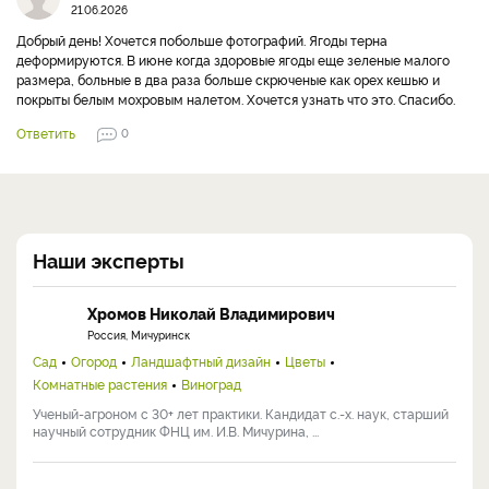
21.06.2026
Добрый день! Хочется побольше фотографий. Ягоды терна
деформируются. В июне когда здоровые ягоды еще зеленые малого
размера, больные в два раза больше скрюченые как орех кешью и
покрыты белым мохровым налетом. Хочется узнать что это. Спасибо.
Ответить
0
Наши эксперты
Хромов Николай Владимирович
Россия, Мичуринск
Сад
Огород
Ландшафтный дизайн
Цветы
Комнатные растения
Виноград
Ученый-агроном с 30+ лет практики. Кандидат с.-х. наук, старший
научный сотрудник ФНЦ им. И.В. Мичурина, ...