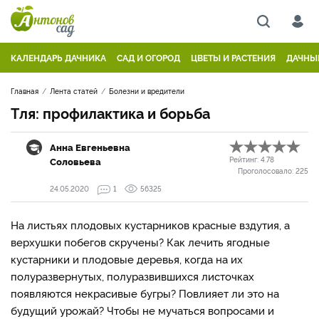
КАЛЕНДАРЬ ДАЧНИКА
САД И ОГОРОД
ЦВЕТЫ И РАСТЕНИЯ
ДАЧНЫ
Главная
Лента статей
Болезни и вредители
Тля: профилактика и борьба
Анна Евгеньевна
Соловьева
Рейтинг:
4.78
Проголосовало:
225
24.05.2020
1
56325
На листьях плодовых кустарников красные вздутия, а
верхушки побегов скручены? Как лечить ягодные
кустарники и плодовые деревья, когда на их
полуразвернутых, полуразвившихся листочках
появляются некрасивые бугры? Повлияет ли это на
будущий урожай? Чтобы не мучаться вопросами и