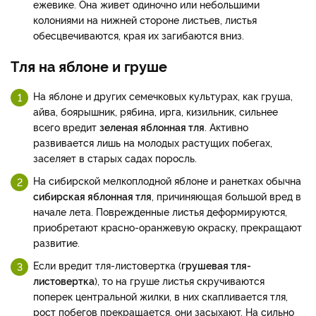
ежевике. Она живет одиночно или небольшими
колониями на нижней стороне листьев, листья
обесцвечиваются, края их загибаются вниз.
Тля на яблоне и груше
На яблоне и других семечковых культурах, как груша,
айва, боярышник, рябина, ирга, кизильник, сильнее
всего вредит
зеленая яблонная тля
. Активно
развивается лишь на молодых растущих побегах,
заселяет в старых садах поросль.
На сибирской мелкоплодной яблоне и ранетках обычна
сибирская яблонная тля
, причиняющая большой вред в
начале лета. Поврежденные листья деформируются,
приобретают красно-оранжевую окраску, прекращают
развитие.
Если вредит тля-листовертка (
грушевая тля-
листовертка
), то на груше листья скручиваются
поперек центральной жилки, в них скапливается тля,
рост побегов прекращается, они засыхают. На сильно