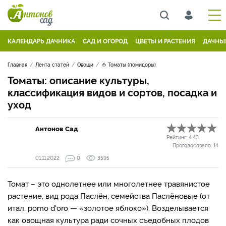
КАЛЕНДАРЬ ДАЧНИКА
САД И ОГОРОД
ЦВЕТЫ И РАСТЕНИЯ
ДАЧНЫ
Главная
Лента статей
Овощи
🍅 Томаты (помидоры)
Томаты: описание культуры,
классификация видов и сортов, посадка и
уход
Антонов Сад
Рейтинг:
4.43
Проголосовало:
14
01.11.2022
0
3595
Томат
– это однолетнее или многолетнее травянистое
растение, вид рода Паслён, семейства Паслёновые (от
итал. pomo d'oro — «золотое яблоко»). Возделывается
как овощная культура ради сочных съедобных плодов