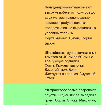
Полудетерминантные:
имеют
высокие побеги от полутора до
двух метров, плодоношение
позднее, требуют подвязк,
предпочтительно выращивать в
условиях теплицы
.
Сорта:
Адонис, Цыган, Глория,
Барон.
Штамбовые:
группа компактных
томатов от 40 см до 60 см, не
требующие подвязки.
Сорта:
Красная шапочка,
Веселый гном, Бони,
Жемчужина красная, Амурский
штамб.
Ультраскороспелые:
созревают
спустя 80 дней после высадки в
грунт.
Сорта:
Аляска, Максимка,