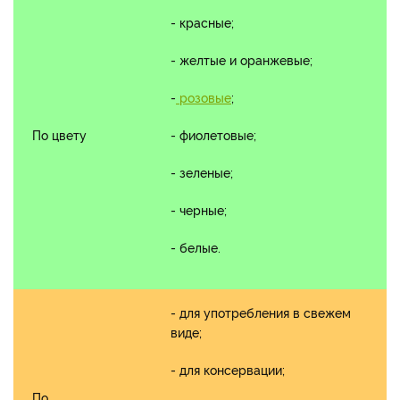
- красные;
- желтые и оранжевые;
-
розовые
;
По цвету
- фиолетовые;
- зеленые;
- черные;
- белые.
- для употребления в свежем
виде;
- для консервации;
По