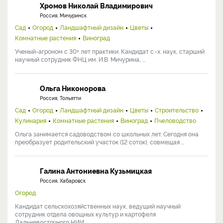
Хромов Николай Владимирович
Россия, Мичуринск
Сад
Огород
Ландшафтный дизайн
Цветы
Комнатные растения
Виноград
Ученый-агроном с 30+ лет практики. Кандидат с.-х. наук, старший
научный сотрудник ФНЦ им. И.В. Мичурина, ...
Ольга Никонорова
Россия, Тольятти
Сад
Огород
Ландшафтный дизайн
Цветы
Строительство
Кулинария
Комнатные растения
Виноград
Пчеловодство
Ольга занимается садоводством со школьных лет. Сегодня она
преобразует родительский участок (12 соток), совмещая ...
Галина Антониевна Кузьмицкая
Россия, Хабаровск
Огород
Кандидат сельскохозяйственных наук, ведущий научный
сотрудник отдела овощных культур и картофеля
Дальневосточного НИИ ...