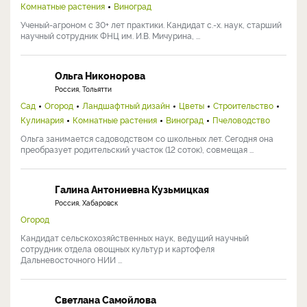
Комнатные растения
Виноград
Ученый-агроном с 30+ лет практики. Кандидат с.-х. наук, старший
научный сотрудник ФНЦ им. И.В. Мичурина, ...
Ольга Никонорова
Россия, Тольятти
Сад
Огород
Ландшафтный дизайн
Цветы
Строительство
Кулинария
Комнатные растения
Виноград
Пчеловодство
Ольга занимается садоводством со школьных лет. Сегодня она
преобразует родительский участок (12 соток), совмещая ...
Галина Антониевна Кузьмицкая
Россия, Хабаровск
Огород
Кандидат сельскохозяйственных наук, ведущий научный
сотрудник отдела овощных культур и картофеля
Дальневосточного НИИ ...
Светлана Самойлова