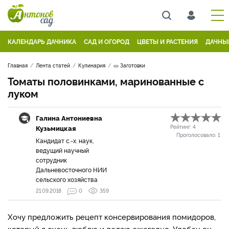
КАЛЕНДАРЬ ДАЧНИКА
САД И ОГОРОД
ЦВЕТЫ И РАСТЕНИЯ
ДАЧНЫ
Главная
Лента статей
Кулинария
🥒 Заготовки
Томаты половинками, маринованные с
луком
Галина Антониевна
Кузьмицкая
Рейтинг:
4
Проголосовало:
1
Кандидат с.-х. наук,
ведущий научный
сотрудник
Дальневосточного НИИ
сельского хозяйства
21.09.2018
0
359
Хочу предложить рецепт консервирования помидоров,
который я очень люблю и делаю ежегодно. Удобен он