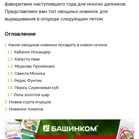
фаворитами наступившего года для многих дачников.
Представляем вам топ овощных новинок для
выращивания в огороде следующим летом.
Оглавление
1.
Какие овощные новинки посадить в новом сезоне
1.1.
Кабачок Искандер
1.2.
Капуста Авак
1.3.
Морковь Проминанс
1.4.
Свекла Моника
1.5.
Редис Фунтик
1.6.
Перец Сиреневый куб
1.7.
Репа золотой шар
2.
Новые сорта огурцов
3.
Новинки томатов
РЕКЛАМА