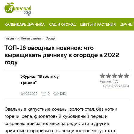
КАЛЕНДАРЬ ДАЧНИКА
САД И ОГОРОД
ЦВЕТЫ И РАСТЕНИЯ
ДАЧНЫ
Главная
Лента статей
Овощи
ТОП-16 овощных новинок: что
выращивать дачнику в огороде в 2022
году
Журнал "В гостях у
грядки"
Рейтинг:
4.75
Проголосовало:
4
04.02.2022
0
1213
Овальные капустные кочаны, золотистая, без нотки
горечи, репа, фиолетовый кубовидный перец и
созревающий за полмесяца редис: эти и другие
приятные сюрпризы от селекционеров могут стать