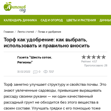
КАЛЕНДАРЬ ДАЧНИКА
САД И ОГОРОД
ЦВЕТЫ И РАСТЕНИЯ
ДАЧНЫ
Главная
Лента статей
Почва и удобрения
Торф как удобрение: как выбрать,
использовать и правильно вносить
Газета "Шесть соток.
Регионы"
Рейтинг:
4.57
Проголосовало:
28
15.02.2022
0
7217
Торф заметно улучшает структуру и свойства почвы. Это
знают увлеченные садоводы, привыкшие выращивать
рассаду своими руками — ни один качественный
рассадный грунт не обходится без этого вещества в
своем составе. Улучшать грядки с его помощью тоже