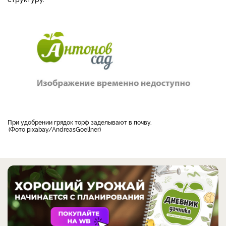
при удобрении грядок торф заделывают в почву.
Фото pixabay/AndreasGoellner