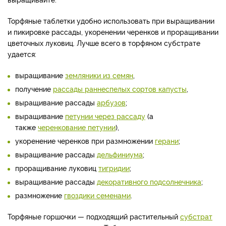
Торфяные таблетки удобно использовать при выращивании
и пикировке рассады, укоренении черенков и проращивании
цветочных луковиц. Лучше всего в торфяном субстрате
удается:
выращивание
земляники из семян
,
получение
рассады раннеспелых сортов капусты
,
выращивание рассады
арбузов
;
выращивание
петунии через рассаду
(а
также
черенкование петунии
),
укоренение черенков при размножении
герани
;
выращивание рассады
дельфиниума
;
проращивание луковиц
тигридии
;
выращивание рассады
декоративного подсолнечника
;
размножение
гвоздики семенами
.
Торфяные горшочки — подходящий растительный
субстрат