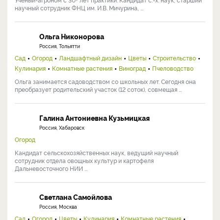
научный сотрудник ФНЦ им. И.В. Мичурина, ...
Ольга Никонорова
Россия, Тольятти
Сад
Огород
Ландшафтный дизайн
Цветы
Строительство
Кулинария
Комнатные растения
Виноград
Пчеловодство
Ольга занимается садоводством со школьных лет. Сегодня она
преобразует родительский участок (12 соток), совмещая ...
Галина Антониевна Кузьмицкая
Россия, Хабаровск
Огород
Кандидат сельскохозяйственных наук, ведущий научный
сотрудник отдела овощных культур и картофеля
Дальневосточного НИИ ...
Светлана Самойлова
Россия, Москва
Сад
Огород
Цветы
Кулинария
Комнатные растения