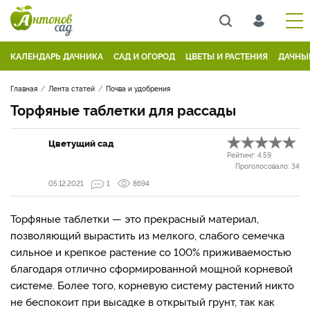
КАЛЕНДАРЬ ДАЧНИКА
САД И ОГОРОД
ЦВЕТЫ И РАСТЕНИЯ
ДАЧНЫ
Главная
Лента статей
Почва и удобрения
Торфяные таблетки для рассады
Цветущий сад
Рейтинг:
4.59
Проголосовало:
34
05.12.2021
1
8694
Торфяные таблетки — это прекрасный материал,
позволяющий вырастить из мелкого, слабого семечка
сильное и крепкое растение со 100% приживаемостью
благодаря отлично сформированной мощной корневой
системе. Более того, корневую систему растений никто
не беспокоит при высадке в открытый грунт, так как