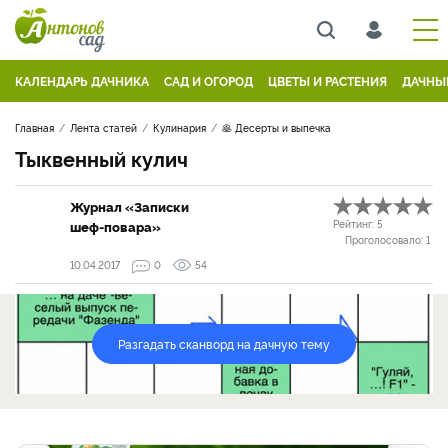
КАЛЕНДАРЬ ДАЧНИКА
САД И ОГОРОД
ЦВЕТЫ И РАСТЕНИЯ
ДАЧНЫ
Главная
Лента статей
Кулинария
🥞 Десерты и выпечка
Тыквенный кулич
Журнал «Записки
шеф-повара»
Рейтинг:
5
Проголосовало:
1
10.04.2017
0
54
Разгадать сканворд на дачную тему