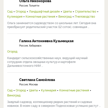
Ольга Никонорова
Россия, Тольятти
Сад
Огород
Ландшафтный дизайн
Цветы
Строительство
Кулинария
Комнатные растения
Виноград
Пчеловодство
Ольга занимается садоводством со школьных лет. Сегодня она
преобразует родительский участок (12 соток), совмещая ...
Галина Антониевна Кузьмицкая
Россия, Хабаровск
Огород
Кандидат сельскохозяйственных наук, ведущий научный
сотрудник отдела овощных культур и картофеля
Дальневосточного НИИ ...
Светлана Самойлова
Россия, Москва
Сад
Огород
Цветы
Кулинария
Комнатные растения
Виноград
Заядлый садовод, коллекционер редких растений и садовых
новинок. В моем саду в северном Подмосковье успешно растут ...